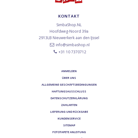
KONTAKT
SimbaShop.NL
Hoofdweg-Noord 39a
2913LB
Nieuwerkerk aan den IJssel
info@simbashop.nl
+31 10 7370712
ANMELDEN
ÜBER UNS
ALLGEMEINE GESCHÄFTSBEDINGUNGEN
HAFTUNGSAUSSCHLUSS
DATENSCHUTZERKLÄRUNG
ZAHLARTEN
LIEFERUNG UND RÜCKGABE
KUNDENSERVICE
SITEMAP
FOTOTAPETE ANLEITUNG