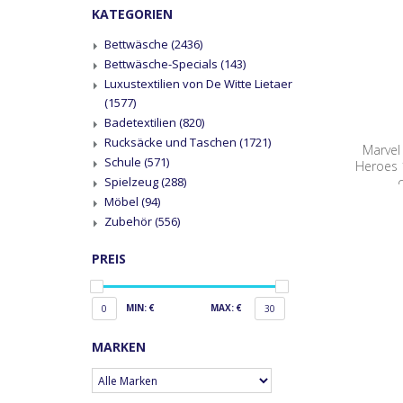
KATEGORIEN
Bettwäsche
(2436)
Bettwäsche-Specials
(143)
Luxustextilien von De Witte Lietaer
(1577)
Badetextilien
(820)
Rucksäcke und Taschen
(1721)
Marvel
Schule
(571)
Heroes 
Spielzeug
(288)
Möbel
(94)
Zubehör
(556)
PREIS
MIN: €
MAX: €
0
30
MARKEN