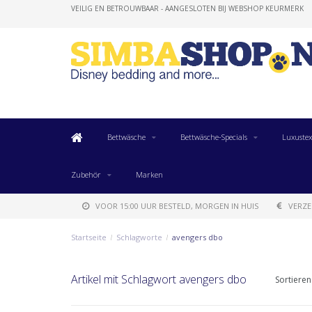
VEILIG EN BETROUWBAAR - AANGESLOTEN BIJ WEBSHOP KEURMERK
Bettwäsche
Bettwäsche-Specials
Luxustex
Zubehör
Marken
VOOR 15:00 UUR BESTELD, MORGEN IN HUIS
VERZE
Startseite
/
Schlagworte
/
avengers dbo
Artikel mit Schlagwort avengers dbo
Sortieren