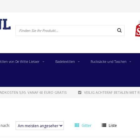
tilien von De Witte Lietaer
Badetextilien
Rucksäcke und Taschen
NDKOSTEN 5,95. VANAF 60 EURO GRATIS
VEILIG ACHTERAF BETALEN MET R
 nach:
Gitter
Liste