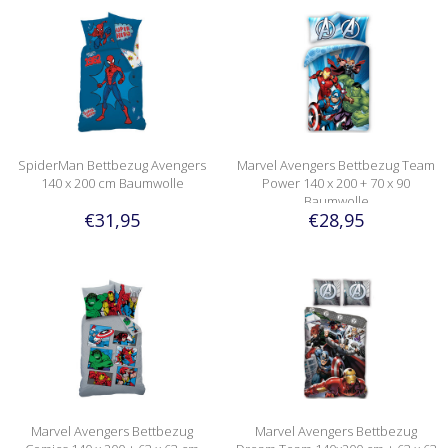
SpiderMan Bettbezug Avengers
Marvel Avengers Bettbezug Team
140 x 200 cm Baumwolle
Power 140 x 200 + 70 x 90
Baumwolle
€31,95
€28,95
Marvel Avengers Bettbezug
Marvel Avengers Bettbezug