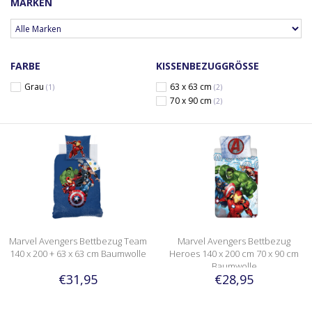
MARKEN
FARBE
KISSENBEZUGGRÖSSE
Grau
63 x 63 cm
(1)
(2)
70 x 90 cm
(2)
Marvel Avengers Bettbezug Team
Marvel Avengers Bettbezug
140 x 200 + 63 x 63 cm Baumwolle
Heroes 140 x 200 cm 70 x 90 cm
Baumwolle
€31,95
€28,95