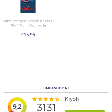
Marvel Avengers Strandtuch Blau -
70 x 140 cm - Baumwolle
€15,95
SIMBASHOP.NL