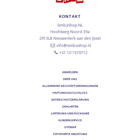
KONTAKT
SimbaShop.NL
Hoofdweg-Noord 39a
2913LB
Nieuwerkerk aan den IJssel
info@simbashop.nl
+31 10 7370712
ANMELDEN
ÜBER UNS
ALLGEMEINE GESCHÄFTSBEDINGUNGEN
HAFTUNGSAUSSCHLUSS
DATENSCHUTZERKLÄRUNG
ZAHLARTEN
LIEFERUNG UND RÜCKGABE
KUNDENSERVICE
SITEMAP
FOTOTAPETE ANLEITUNG