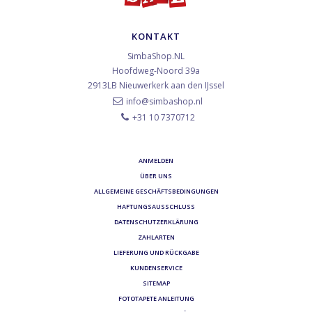
KONTAKT
SimbaShop.NL
Hoofdweg-Noord 39a
2913LB
Nieuwerkerk aan den IJssel
info@simbashop.nl
+31 10 7370712
ANMELDEN
ÜBER UNS
ALLGEMEINE GESCHÄFTSBEDINGUNGEN
HAFTUNGSAUSSCHLUSS
DATENSCHUTZERKLÄRUNG
ZAHLARTEN
LIEFERUNG UND RÜCKGABE
KUNDENSERVICE
SITEMAP
FOTOTAPETE ANLEITUNG