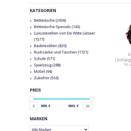
KATEGORIEN
Bettwäsche
(2436)
Bettwäsche-Specials
(143)
Luxustextilien von De Witte Lietaer
(1577)
Badetextilien
(820)
Rucksäcke und Taschen
(1721)
M
Schule
(571)
Umhäng
25 
Spielzeug
(288)
Möbel
(94)
Zubehör
(556)
PREIS
MIN: €
MAX: €
0
20
MARKEN