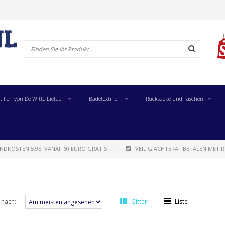
tilien von De Witte Lietaer
Badetextilien
Rucksäcke und Taschen
NDKOSTEN 5,95. VANAF 60 EURO GRATIS
VEILIG ACHTERAF BETALEN MET R
 nach:
Gitter
Liste