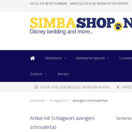
VEILIG EN BETROUWBAAR - AANGESLOTEN BIJ WEBSHOP KEURMERK
Bettwäsche
Bettwäsche-Specials
Luxustex
Zubehör
Marken
VOOR 15:00 UUR BESTELD, MORGEN IN HUIS
VERZE
Startseite
/
Schlagworte
/
avengers schoudertas
Artikel mit Schlagwort avengers
Sortieren
schoudertas