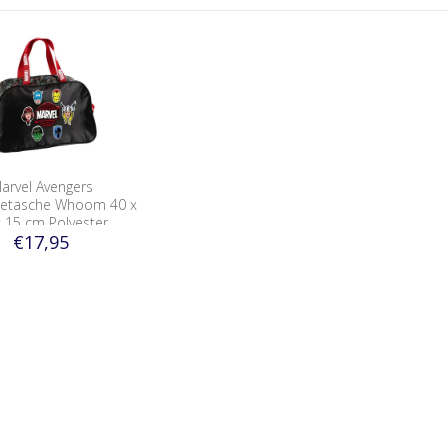
arvel Avengers
etasche Whoom 40 x
x 15 cm Polyester
€17,95