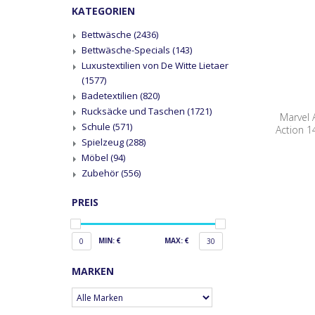
KATEGORIEN
Bettwäsche
(2436)
Bettwäsche-Specials
(143)
Luxustextilien von De Witte Lietaer
(1577)
Badetextilien
(820)
Rucksäcke und Taschen
(1721)
Marvel 
Schule
(571)
Action 1
Spielzeug
(288)
Möbel
(94)
Zubehör
(556)
PREIS
MIN: €
MAX: €
0
30
MARKEN