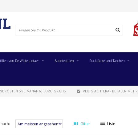
tilien von De Witte Lietaer
Badetextilien
Rucksäcke und Taschen
NDKOSTEN 5,95. VANAF 60 EURO GRATIS
VEILIG ACHTERAF BETALEN MET R
 nach:
Gitter
Liste