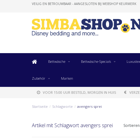
VEILIG EN BETROUWBAAR - AANGESLOTEN BIJ WEBSHOP KEURMERK
Bettwäsche
Bettwäsche-Specials
Luxustex
Zubehör
Marken
VOOR 15:00 UUR BESTELD, MORGEN IN HUIS
VERZE
Startseite
/
Schlagworte
/
avengers sprei
Artikel mit Schlagwort avengers sprei
Sortieren