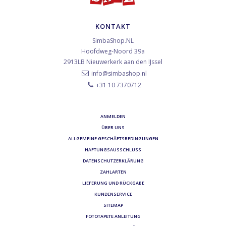
KONTAKT
SimbaShop.NL
Hoofdweg-Noord 39a
2913LB
Nieuwerkerk aan den IJssel
info@simbashop.nl
+31 10 7370712
ANMELDEN
ÜBER UNS
ALLGEMEINE GESCHÄFTSBEDINGUNGEN
HAFTUNGSAUSSCHLUSS
DATENSCHUTZERKLÄRUNG
ZAHLARTEN
LIEFERUNG UND RÜCKGABE
KUNDENSERVICE
SITEMAP
FOTOTAPETE ANLEITUNG