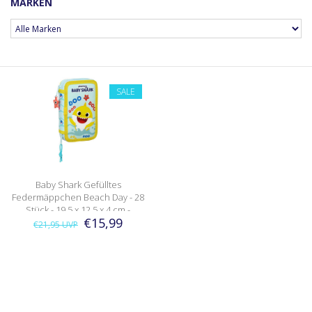
MARKEN
SALE
Baby Shark Gefülltes
Federmäppchen Beach Day - 28
Stück - 19,5 x 12,5 x 4 cm -
€15,99
Polyester
€21,95
UVP