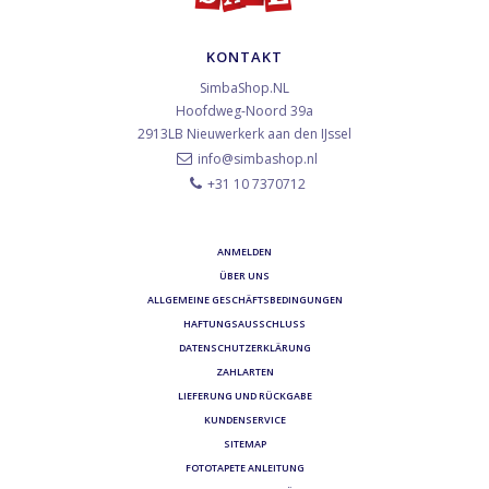
KONTAKT
SimbaShop.NL
Hoofdweg-Noord 39a
2913LB
Nieuwerkerk aan den IJssel
info@simbashop.nl
+31 10 7370712
ANMELDEN
ÜBER UNS
ALLGEMEINE GESCHÄFTSBEDINGUNGEN
HAFTUNGSAUSSCHLUSS
DATENSCHUTZERKLÄRUNG
ZAHLARTEN
LIEFERUNG UND RÜCKGABE
KUNDENSERVICE
SITEMAP
FOTOTAPETE ANLEITUNG