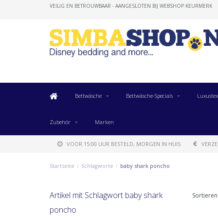
VEILIG EN BETROUWBAAR - AANGESLOTEN BIJ WEBSHOP KEURMERK
Bettwäsche
Bettwäsche-Specials
Luxustex
Zubehör
Marken
VOOR 15:00 UUR BESTELD, MORGEN IN HUIS
VERZE
Startseite
/
Schlagworte
/
baby shark poncho
Artikel mit Schlagwort baby shark
Sortieren
poncho