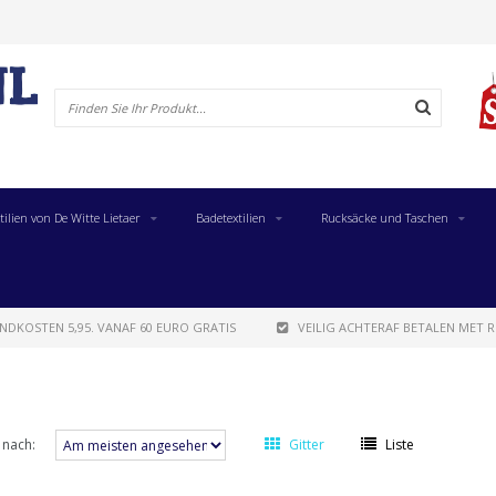
tilien von De Witte Lietaer
Badetextilien
Rucksäcke und Taschen
NDKOSTEN 5,95. VANAF 60 EURO GRATIS
VEILIG ACHTERAF BETALEN MET R
 nach:
Gitter
Liste