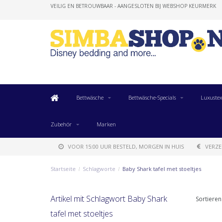
VEILIG EN BETROUWBAAR - AANGESLOTEN BIJ WEBSHOP KEURMERK
Bettwäsche
Bettwäsche-Specials
Luxustex
Zubehör
Marken
VOOR 15:00 UUR BESTELD, MORGEN IN HUIS
VERZE
Startseite
/
Schlagworte
/
Baby Shark tafel met stoeltjes
Artikel mit Schlagwort Baby Shark
Sortieren
tafel met stoeltjes