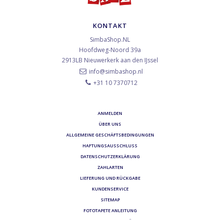
KONTAKT
SimbaShop.NL
Hoofdweg-Noord 39a
2913LB
Nieuwerkerk aan den IJssel
info@simbashop.nl
+31 10 7370712
ANMELDEN
ÜBER UNS
ALLGEMEINE GESCHÄFTSBEDINGUNGEN
HAFTUNGSAUSSCHLUSS
DATENSCHUTZERKLÄRUNG
ZAHLARTEN
LIEFERUNG UND RÜCKGABE
KUNDENSERVICE
SITEMAP
FOTOTAPETE ANLEITUNG