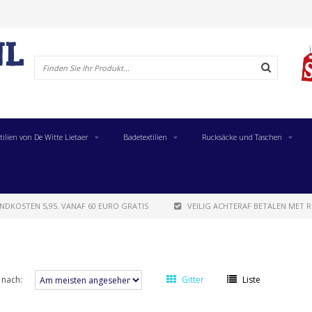
tilien von De Witte Lietaer
Badetextilien
Rucksäcke und Taschen
NDKOSTEN 5,95. VANAF 60 EURO GRATIS
VEILIG ACHTERAF BETALEN MET R
 nach:
Gitter
Liste