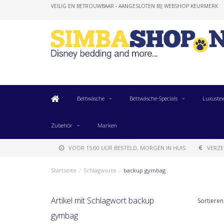
VEILIG EN BETROUWBAAR - AANGESLOTEN BIJ WEBSHOP KEURMERK
Bettwäsche
Bettwäsche-Specials
Luxustex
Zubehör
Marken
VOOR 15:00 UUR BESTELD, MORGEN IN HUIS
VERZE
Startseite
/
Schlagworte
/
backup gymbag
Artikel mit Schlagwort backup
Sortieren
gymbag