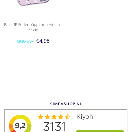
BackUP Federmäppchen Hirsch -
22 cm
€4,98
€9,95
UVP
SIMBASHOP.NL