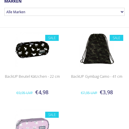
MARKEN
SALE
SALE
BackUP Beutel Kätzchen - 22 cm
BackUP Gymbag Camo - 41 cm
€4,98
€3,98
€9,95
UVP
€7,95
UVP
SALE