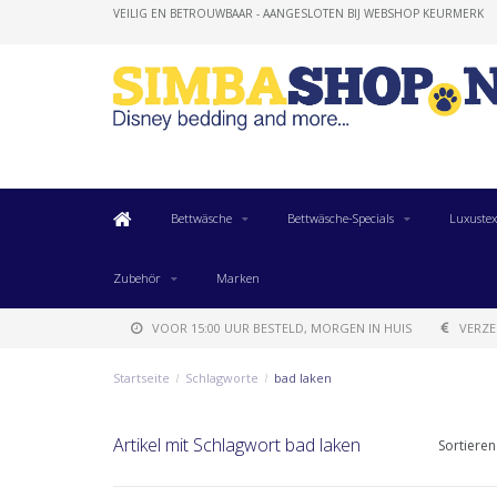
VEILIG EN BETROUWBAAR - AANGESLOTEN BIJ WEBSHOP KEURMERK
Bettwäsche
Bettwäsche-Specials
Luxustex
Zubehör
Marken
VOOR 15:00 UUR BESTELD, MORGEN IN HUIS
VERZE
Startseite
/
Schlagworte
/
bad laken
Artikel mit Schlagwort bad laken
Sortieren