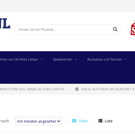
tilien von De Witte Lietaer
Badetextilien
Rucksäcke und Taschen
NDKOSTEN 5,95. VANAF 60 EURO GRATIS
VEILIG ACHTERAF BETALEN MET R
 nach:
Gitter
Liste