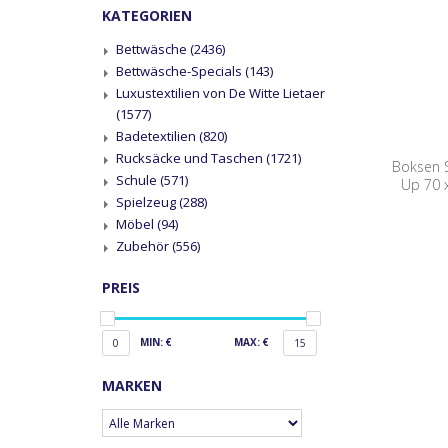
KATEGORIEN
Bettwäsche
(2436)
Bettwäsche-Specials
(143)
Luxustextilien von De Witte Lietaer
(1577)
Badetextilien
(820)
Rucksäcke und Taschen
(1721)
Boksen S
Schule
(571)
Up 70 
Spielzeug
(288)
Möbel
(94)
Zubehör
(556)
PREIS
MIN: €
MAX: €
0
15
MARKEN