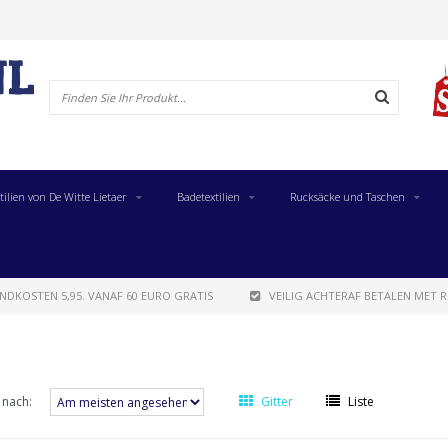
tilien von De Witte Lietaer
Badetextilien
Rucksäcke und Taschen
NDKOSTEN 5,95. VANAF 60 EURO GRATIS
VEILIG ACHTERAF BETALEN MET R
 nach:
Gitter
Liste