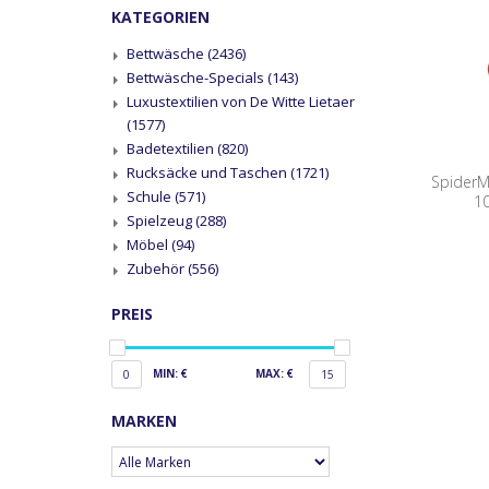
KATEGORIEN
Bettwäsche
(2436)
Bettwäsche-Specials
(143)
Luxustextilien von De Witte Lietaer
(1577)
Badetextilien
(820)
Rucksäcke und Taschen
(1721)
SpiderM
Schule
(571)
10
Spielzeug
(288)
Möbel
(94)
Zubehör
(556)
PREIS
MIN: €
MAX: €
0
15
MARKEN