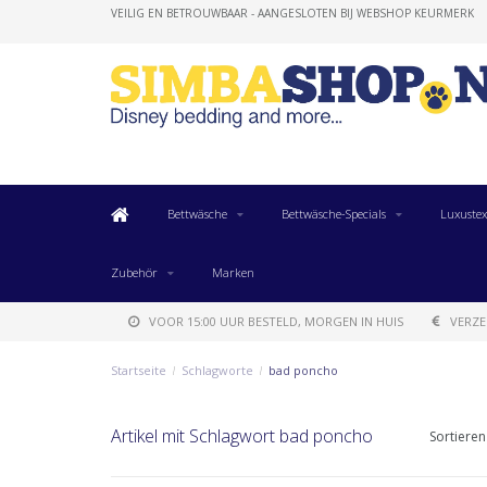
VEILIG EN BETROUWBAAR - AANGESLOTEN BIJ WEBSHOP KEURMERK
Bettwäsche
Bettwäsche-Specials
Luxustex
Zubehör
Marken
VOOR 15:00 UUR BESTELD, MORGEN IN HUIS
VERZE
Startseite
/
Schlagworte
/
bad poncho
Artikel mit Schlagwort bad poncho
Sortieren