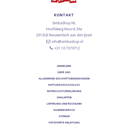
KONTAKT
SimbaShop.NL
Hoofdweg-Noord 39a
2913LB
Nieuwerkerk aan den IJssel
info@simbashop.nl
+31 10 7370712
ANMELDEN
ÜBER UNS
ALLGEMEINE GESCHÄFTSBEDINGUNGEN
HAFTUNGSAUSSCHLUSS
DATENSCHUTZERKLÄRUNG
ZAHLARTEN
LIEFERUNG UND RÜCKGABE
KUNDENSERVICE
SITEMAP
FOTOTAPETE ANLEITUNG