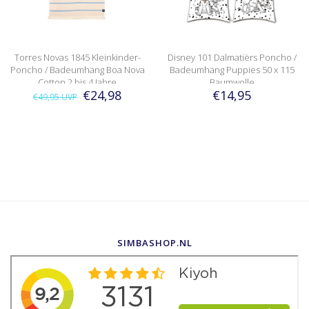
Torres Novas 1845 Kleinkinder-
Disney 101 Dalmatiërs Poncho /
Poncho / Badeumhang Boa Nova
Badeumhang Puppies 50 x 115
Cotton 2 bis 4 Jahre
Baumwolle
€24,98
€14,95
€49,95
UVP
SIMBASHOP.NL