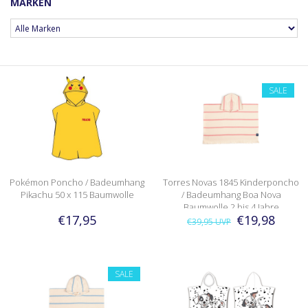
MARKEN
SALE
Pokémon Poncho / Badeumhang
Torres Novas 1845 Kinderponcho
Pikachu 50 x 115 Baumwolle
/ Badeumhang Boa Nova
Baumwolle 2 bis 4 Jahre
€17,95
€19,98
€39,95
UVP
SALE