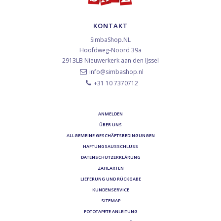
KONTAKT
SimbaShop.NL
Hoofdweg-Noord 39a
2913LB
Nieuwerkerk aan den IJssel
info@simbashop.nl
+31 10 7370712
ANMELDEN
ÜBER UNS
ALLGEMEINE GESCHÄFTSBEDINGUNGEN
HAFTUNGSAUSSCHLUSS
DATENSCHUTZERKLÄRUNG
ZAHLARTEN
LIEFERUNG UND RÜCKGABE
KUNDENSERVICE
SITEMAP
FOTOTAPETE ANLEITUNG