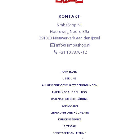
KONTAKT
SimbaShop.NL
Hoofdweg-Noord 39a
2913LB
Nieuwerkerk aan den IJssel
info@simbashop.nl
+31 10 7370712
ANMELDEN
ÜBER UNS
ALLGEMEINE GESCHÄFTSBEDINGUNGEN
HAFTUNGSAUSSCHLUSS
DATENSCHUTZERKLÄRUNG
ZAHLARTEN
LIEFERUNG UND RÜCKGABE
KUNDENSERVICE
SITEMAP
FOTOTAPETE ANLEITUNG