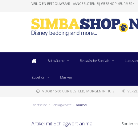
VEILIG EN BETROUWBAAR - AANGESLOTEN BIJ WEBSHOP KEURMERK
Bettwäsche
Bettwäsche-Specials
Luxustex
Zubehör
Marken
VOOR 15:00 UUR BESTELD, MORGEN IN HUIS
VERZE
Startseite
/
Schlagworte
/
animal
Artikel mit Schlagwort animal
Sortieren