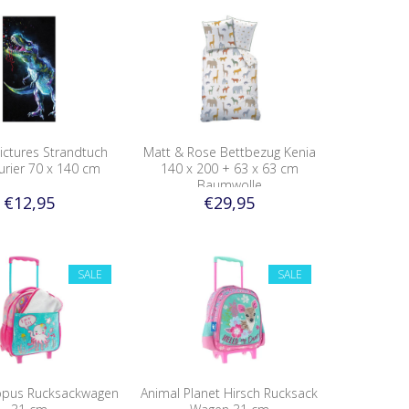
ictures Strandtuch
Matt & Rose Bettbezug Kenia
urier 70 x 140 cm
140 x 200 + 63 x 63 cm
Baumwolle
€12,95
€29,95
SALE
SALE
opus Rucksackwagen
Animal Planet Hirsch Rucksack