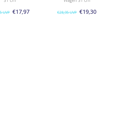
31 cm
Wagen 31 cm
€17,97
€19,30
95
UVP
€28,95
UVP