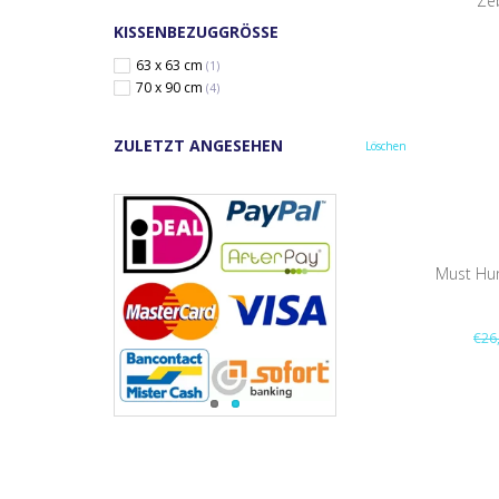
Ze
KISSENBEZUGGRÖSSE
63 x 63 cm
(1)
70 x 90 cm
(4)
ZULETZT ANGESEHEN
Löschen
Must Hu
€26