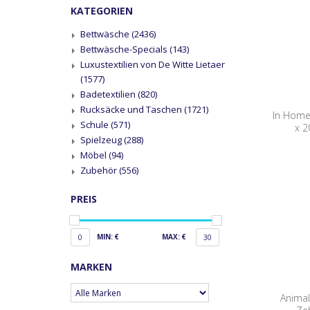
KATEGORIEN
Bettwäsche
(2436)
Bettwäsche-Specials
(143)
Luxustextilien von De Witte Lietaer
(1577)
Badetextilien
(820)
Rucksäcke und Taschen
(1721)
In Home
Schule
(571)
x 2
Spielzeug
(288)
Möbel
(94)
Zubehör
(556)
PREIS
MIN: €
MAX: €
0
30
MARKEN
Animal