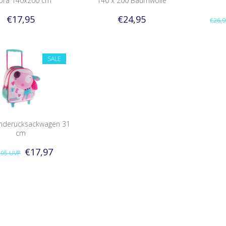
bra 140x200 cm
140 x 200 Baumwolle
€17,95
€24,95
€26,
SALE
nderucksackwagen 31
cm
€17,97
,95
UVP