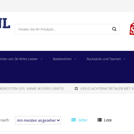
tilien von De Witte Lietaer
Badetextilien
Rucksäcke und Taschen
NDKOSTEN 5,95. VANAF 60 EURO GRATIS
VEILIG ACHTERAF BETALEN MET R
 nach:
Gitter
Liste