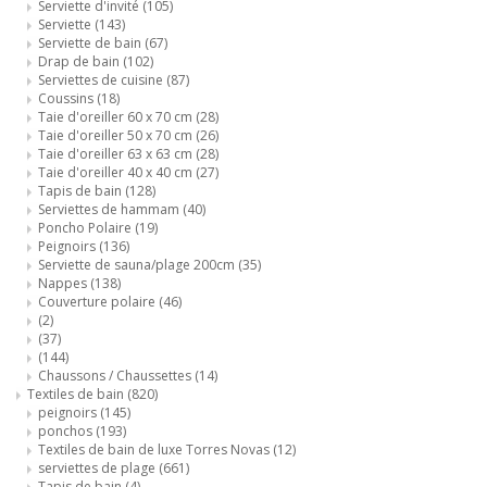
Serviette d'invité
(105)
Serviette
(143)
Serviette de bain
(67)
Drap de bain
(102)
Serviettes de cuisine
(87)
Coussins
(18)
Taie d'oreiller 60 x 70 cm
(28)
Taie d'oreiller 50 x 70 cm
(26)
Taie d'oreiller 63 x 63 cm
(28)
Taie d'oreiller 40 x 40 cm
(27)
Tapis de bain
(128)
Serviettes de hammam
(40)
Poncho Polaire
(19)
Peignoirs
(136)
Serviette de sauna/plage 200cm
(35)
Nappes
(138)
Couverture polaire
(46)
(2)
(37)
(144)
Chaussons / Chaussettes
(14)
Textiles de bain
(820)
peignoirs
(145)
ponchos
(193)
Textiles de bain de luxe Torres Novas
(12)
serviettes de plage
(661)
Tapis de bain
(4)