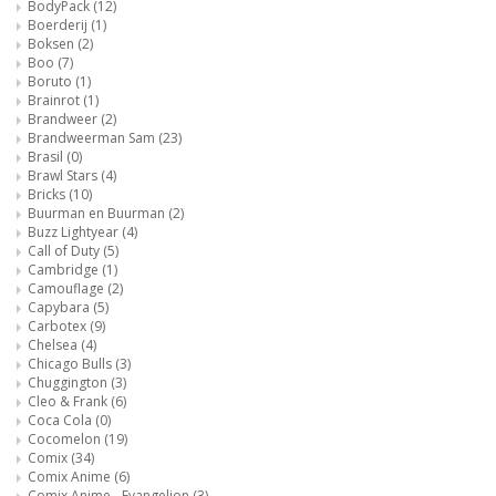
BodyPack
(12)
Boerderij
(1)
Boksen
(2)
Boo
(7)
Boruto
(1)
Brainrot
(1)
Brandweer
(2)
Brandweerman Sam
(23)
Brasil
(0)
Brawl Stars
(4)
Bricks
(10)
Buurman en Buurman
(2)
Buzz Lightyear
(4)
Call of Duty
(5)
Cambridge
(1)
Camouflage
(2)
Capybara
(5)
Carbotex
(9)
Chelsea
(4)
Chicago Bulls
(3)
Chuggington
(3)
Cleo & Frank
(6)
Coca Cola
(0)
Cocomelon
(19)
Comix
(34)
Comix Anime
(6)
Comix Anime - Evangelion
(3)