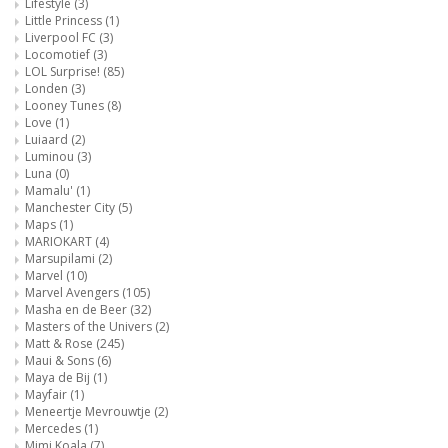
Lifestyle
(3)
Little Princess
(1)
Liverpool FC
(3)
Locomotief
(3)
LOL Surprise!
(85)
Londen
(3)
Looney Tunes
(8)
Love
(1)
Luiaard
(2)
Luminou
(3)
Luna
(0)
Mamalu'
(1)
Manchester City
(5)
Maps
(1)
MARIOKART
(4)
Marsupilami
(2)
Marvel
(10)
Marvel Avengers
(105)
Masha en de Beer
(32)
Masters of the Univers
(2)
Matt & Rose
(245)
Maui & Sons
(6)
Maya de Bij
(1)
Mayfair
(1)
Meneertje Mevrouwtje
(2)
Mercedes
(1)
Mimi Koala
(7)