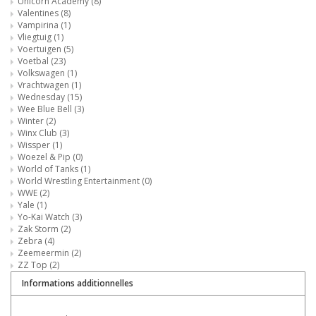
Unicorn Academy
(8)
Valentines
(8)
Vampirina
(1)
Vliegtuig
(1)
Voertuigen
(5)
Voetbal
(23)
Volkswagen
(1)
Vrachtwagen
(1)
Wednesday
(15)
Wee Blue Bell
(3)
Winter
(2)
Winx Club
(3)
Wissper
(1)
Woezel & Pip
(0)
World of Tanks
(1)
World Wrestling Entertainment
(0)
WWE
(2)
Yale
(1)
Yo-Kai Watch
(3)
Zak Storm
(2)
Zebra
(4)
Zeemeermin
(2)
ZZ Top
(2)
Informations additionnelles