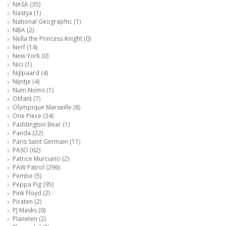
NASA
(35)
Nastya
(1)
National Geographic
(1)
NBA
(2)
Nella the Princess Knight
(0)
Nerf
(14)
New York
(0)
Nici
(1)
Nijlpaard
(4)
Nijntje
(4)
Num Noms
(1)
Olifant
(7)
Olympique Marseille
(8)
One Piece
(34)
Paddington Bear
(1)
Panda
(22)
Paris Saint Germain
(11)
PASO
(62)
Patrice Murciano
(2)
PAW Patrol
(296)
Pembe
(5)
Peppa Pig
(95)
Pink Floyd
(2)
Piraten
(2)
PJ Masks
(0)
Planeten
(2)