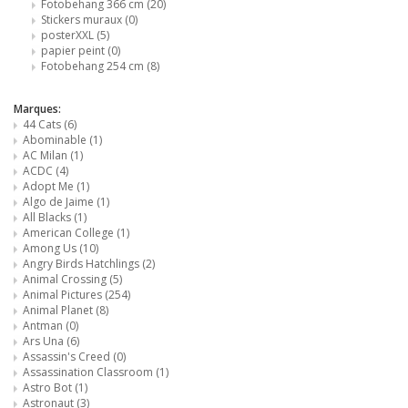
Fotobehang 366 cm
(20)
Stickers muraux
(0)
posterXXL
(5)
papier peint
(0)
Fotobehang 254 cm
(8)
Marques:
44 Cats
(6)
Abominable
(1)
AC Milan
(1)
ACDC
(4)
Adopt Me
(1)
Algo de Jaime
(1)
All Blacks
(1)
American College
(1)
Among Us
(10)
Angry Birds Hatchlings
(2)
Animal Crossing
(5)
Animal Pictures
(254)
Animal Planet
(8)
Antman
(0)
Ars Una
(6)
Assassin's Creed
(0)
Assassination Classroom
(1)
Astro Bot
(1)
Astronaut
(3)