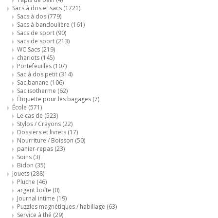
Sacs à dos et sacs
(1721)
Sacs à dos
(779)
Sacs à bandoulière
(161)
Sacs de sport
(90)
sacs de sport
(213)
WC Sacs
(219)
chariots
(145)
Portefeuilles
(107)
Sac à dos petit
(314)
Sac banane
(106)
Sac isotherme
(62)
Étiquette pour les bagages
(7)
École
(571)
Le cas de
(523)
Stylos / Crayons
(22)
Dossiers et livrets
(17)
Nourriture / Boisson
(50)
panier-repas
(23)
Soins
(3)
Bidon
(35)
Jouets
(288)
Pluche
(46)
argent boîte
(0)
Journal intime
(19)
Puzzles magnétiques / habillage
(63)
Service à thé
(29)