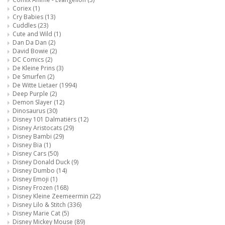
Coriex
(1)
Cry Babies
(13)
Cuddles
(23)
Cute and Wild
(1)
Dan Da Dan
(2)
David Bowie
(2)
DC Comics
(2)
De Kleine Prins
(3)
De Smurfen
(2)
De Witte Lietaer
(1994)
Deep Purple
(2)
Demon Slayer
(12)
Dinosaurus
(30)
Disney 101 Dalmatiërs
(12)
Disney Aristocats
(29)
Disney Bambi
(29)
Disney Bia
(1)
Disney Cars
(50)
Disney Donald Duck
(9)
Disney Dumbo
(14)
Disney Emoji
(1)
Disney Frozen
(168)
Disney Kleine Zeemeermin
(22)
Disney Lilo & Stitch
(336)
Disney Marie Cat
(5)
Disney Mickey Mouse
(89)