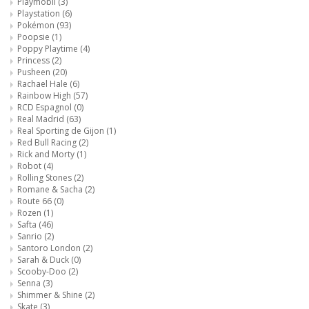
Playmobil
(3)
Playstation
(6)
Pokémon
(93)
Poopsie
(1)
Poppy Playtime
(4)
Princess
(2)
Pusheen
(20)
Rachael Hale
(6)
Rainbow High
(57)
RCD Espagnol
(0)
Real Madrid
(63)
Real Sporting de Gijon
(1)
Red Bull Racing
(2)
Rick and Morty
(1)
Robot
(4)
Rolling Stones
(2)
Romane & Sacha
(2)
Route 66
(0)
Rozen
(1)
Safta
(46)
Sanrio
(2)
Santoro London
(2)
Sarah & Duck
(0)
Scooby-Doo
(2)
Senna
(3)
Shimmer & Shine
(2)
Skate
(3)