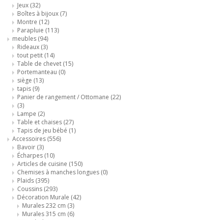
Jeux
(32)
Boîtes à bijoux
(7)
Montre
(12)
Parapluie
(113)
meubles
(94)
Rideaux
(3)
tout petit
(14)
Table de chevet
(15)
Portemanteau
(0)
siège
(13)
tapis
(9)
Panier de rangement / Ottomane
(22)
(3)
Lampe
(2)
Table et chaises
(27)
Tapis de jeu bébé
(1)
Accessoires
(556)
Bavoir
(3)
Écharpes
(10)
Articles de cuisine
(150)
Chemises à manches longues
(0)
Plaids
(395)
Coussins
(293)
Décoration Murale
(42)
Murales 232 cm
(3)
Murales 315 cm
(6)