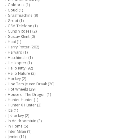
Goldorak
(1)
Goud
(1)
Graafmachine
(9)
Groot
(1)
GSM Telefoon
(1)
Guns n Roses
(2)
Gustav Klimt
(0)
Haai
(1)
Harry Potter
(202)
Harvard
(1)
Hatchimals
(1)
Helikopter
(1)
Hello Kitty
(92)
Hello Nature
(2)
Hockey
(2)
Hoe Tem je een Draak
(20)
Hot Wheels
(39)
House of The Dragon
(1)
Hunter Hunter
(1)
Hunter X Hunter
(2)
Ice
(1)
IJshockey
(2)
In de droomtuin
(3)
In Home
(5)
Inter Milan
(1)
Jemini
(11)