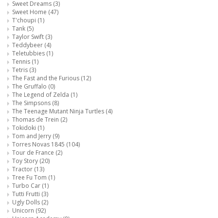
Sweet Dreams
(3)
Sweet Home
(47)
T'choupi
(1)
Tank
(5)
Taylor Swift
(3)
Teddybeer
(4)
Teletubbies
(1)
Tennis
(1)
Tetris
(3)
The Fast and the Furious
(12)
The Gruffalo
(0)
The Legend of Zelda
(1)
The Simpsons
(8)
The Teenage Mutant Ninja Turtles
(4)
Thomas de Trein
(2)
Tokidoki
(1)
Tom and Jerry
(9)
Torres Novas 1845
(104)
Tour de France
(2)
Toy Story
(20)
Tractor
(13)
Tree Fu Tom
(1)
Turbo Car
(1)
Tutti Frutti
(3)
Ugly Dolls
(2)
Unicorn
(92)