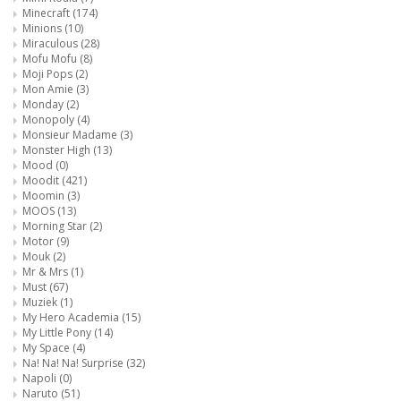
Minecraft
(174)
Minions
(10)
Miraculous
(28)
Mofu Mofu
(8)
Moji Pops
(2)
Mon Amie
(3)
Monday
(2)
Monopoly
(4)
Monsieur Madame
(3)
Monster High
(13)
Mood
(0)
Moodit
(421)
Moomin
(3)
MOOS
(13)
Morning Star
(2)
Motor
(9)
Mouk
(2)
Mr & Mrs
(1)
Must
(67)
Muziek
(1)
My Hero Academia
(15)
My Little Pony
(14)
My Space
(4)
Na! Na! Na! Surprise
(32)
Napoli
(0)
Naruto
(51)