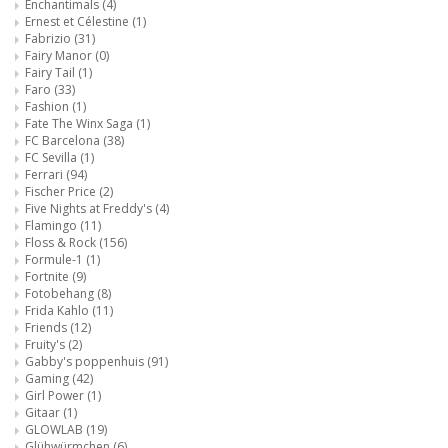
Enchantimals
(4)
Ernest et Célestine
(1)
Fabrizio
(31)
Fairy Manor
(0)
Fairy Tail
(1)
Faro
(33)
Fashion
(1)
Fate The Winx Saga
(1)
FC Barcelona
(38)
FC Sevilla
(1)
Ferrari
(94)
Fischer Price
(2)
Five Nights at Freddy's
(4)
Flamingo
(11)
Floss & Rock
(156)
Formule-1
(1)
Fortnite
(9)
Fotobehang
(8)
Frida Kahlo
(11)
Friends
(12)
Fruity's
(2)
Gabby's poppenhuis
(91)
Gaming
(42)
Girl Power
(1)
Gitaar
(1)
GLOWLAB
(19)
Glühwürmchen
(6)