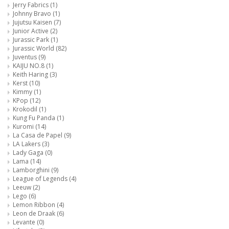
Jerry Fabrics
(1)
Johnny Bravo
(1)
Jujutsu Kaisen
(7)
Junior Active
(2)
Jurassic Park
(1)
Jurassic World
(82)
Juventus
(9)
KAIJU NO.8
(1)
Keith Haring
(3)
Kerst
(10)
Kimmy
(1)
KPop
(12)
Krokodil
(1)
Kung Fu Panda
(1)
Kuromi
(14)
La Casa de Papel
(9)
LA Lakers
(3)
Lady Gaga
(0)
Lama
(14)
Lamborghini
(9)
League of Legends
(4)
Leeuw
(2)
Lego
(6)
Lemon Ribbon
(4)
Leon de Draak
(6)
Levante
(0)