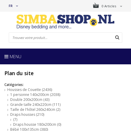
FR
0 Articles
MENU
Plan du site
Catégories:
Housses de Couette
(2436)
1 personne 140x200cm
(2038)
Double 200x200cm
(43)
Grande taille 240x220cm
(111)
Taille de l'hôtel 260x240cm
(2)
Draps housses
(210)
(7)
Draps housse 180x200cm
(0)
Bébé 100x135cm
(380)