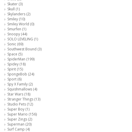
Skater
(3)
Skull
(1)
Skylanders
(2)
Smiley
(10)
Smiley World
(0)
Smurfen
(1)
Snoopy
(44)
SOLO LEVELING
(1)
Sonic
(69)
Southwest Bound
(3)
Space
(5)
SpiderMan
(199)
Spidey
(18)
Spirit
(15)
SpongeBob
(24)
Sport
(6)
Spy X Family
(2)
Squishmallows
(4)
Star Wars
(18)
Stranger Things
(13)
Studio Pets
(12)
Super Boy
(1)
Super Mario
(156)
Super Zings
(2)
Superman
(20)
Surf Camp
(4)