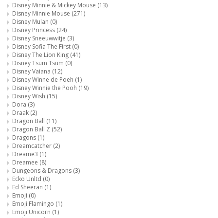
Disney Minnie & Mickey Mouse
(13)
Disney Minnie Mouse
(271)
Disney Mulan
(0)
Disney Princess
(24)
Disney Sneeuwwitje
(3)
Disney Sofia The First
(0)
Disney The Lion King
(41)
Disney Tsum Tsum
(0)
Disney Vaiana
(12)
Disney Winne de Poeh
(1)
Disney Winnie the Pooh
(19)
Disney Wish
(15)
Dora
(3)
Draak
(2)
Dragon Ball
(11)
Dragon Ball Z
(52)
Dragons
(1)
Dreamcatcher
(2)
Dreame3
(1)
Dreamee
(8)
Dungeons & Dragons
(3)
Ecko Unltd
(0)
Ed Sheeran
(1)
Emoji
(0)
Emoji Flamingo
(1)
Emoji Unicorn
(1)