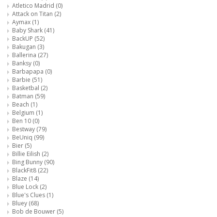
Atletico Madrid
(0)
Attack on Titan
(2)
Aymax
(1)
Baby Shark
(41)
BackUP
(52)
Bakugan
(3)
Ballerina
(27)
Banksy
(0)
Barbapapa
(0)
Barbie
(51)
Basketbal
(2)
Batman
(59)
Beach
(1)
Belgium
(1)
Ben 10
(0)
Bestway
(79)
BeUniq
(99)
Bier
(5)
Billie Eilish
(2)
Bing Bunny
(90)
BlackFit8
(22)
Blaze
(14)
Blue Lock
(2)
Blue's Clues
(1)
Bluey
(68)
Bob de Bouwer
(5)