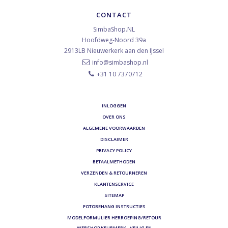
CONTACT
SimbaShop.NL
Hoofdweg-Noord 39a
2913LB
Nieuwerkerk aan den IJssel
info@simbashop.nl
+31 10 7370712
INLOGGEN
OVER ONS
ALGEMENE VOORWAARDEN
DISCLAIMER
PRIVACY POLICY
BETAALMETHODEN
VERZENDEN & RETOURNEREN
KLANTENSERVICE
SITEMAP
FOTOBEHANG INSTRUCTIES
MODELFORMULIER HERROEPING/RETOUR
WEBSHOP KEURMERK - VEILIG EN