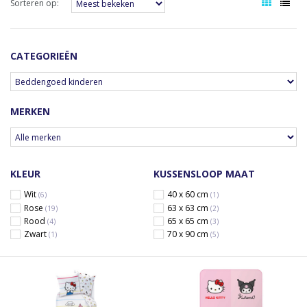
Sorteren op:
CATEGORIEËN
MERKEN
KLEUR
KUSSENSLOOP MAAT
Wit
40 x 60 cm
(6)
(1)
Rose
63 x 63 cm
(19)
(2)
Rood
65 x 65 cm
(4)
(3)
Zwart
70 x 90 cm
(1)
(5)