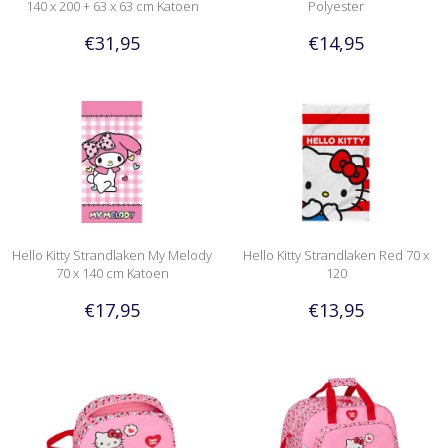
140 x 200 + 63 x 63 cm Katoen
Polyester
€31,95
€14,95
Hello Kitty Strandlaken My Melody
Hello Kitty Strandlaken Red 70 x
70 x 140 cm Katoen
120
€17,95
€13,95