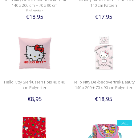
140 x 200 cm + 70 x 90 cm
140 cm Katoen
Polyester
€18,95
€17,95
Hello Kitty Sierkussen Pois 40 x 40
Hello Kitty Dekbedovertrek Beauty
cm Polyester
140 x 200 + 70 x 90 cm Polyester
€8,95
€18,95
SALE