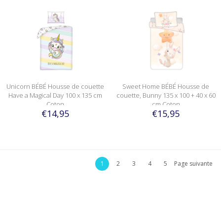
Unicorn BÉBÉ Housse de couette
Sweet Home BÉBÉ Housse de
Have a Magical Day 100 x 135 cm
couette, Bunny 135 x 100 + 40 x 60
Coton
cm Coton
€14,95
€15,95
1
2
3
4
5
Page suivante