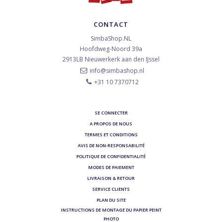
CONTACT
SimbaShop.NL
Hoofdweg-Noord 39a
2913LB
Nieuwerkerk aan den IJssel
info@simbashop.nl
+31 10 7370712
SE CONNECTER
A PROPOS DE NOUS
TERMES ET CONDITIONS
AVIS DE NON-RESPONSABILITÉ
POLITIQUE DE CONFIDENTIALITÉ
MODES DE PAIEMENT
LIVRAISON & RETOUR
SERVICE CLIENTS
PLAN DU SITE
INSTRUCTIONS DE MONTAGE DU PAPIER PEINT
PHOTO