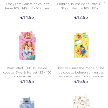
Disney Cars Housse de couette
Cuddles Housse de couette BÉBÉ
bébé 100 x 140 + 40 x 60 cm en
/ Enfant Voiture 100 x 135 cm
coton
Coton
€14,95
€12,95
PAW Patrol BÉBÉ Housse de
Disney Winnie the Pooh Housse
couette, Skye & Everest 135 x 100
de couette bébé/enfant en bas
+ 40 x 60 cm Coton
âge Smile 135 x 100 + 40 x 60 cm
€14,95
€16,95
Coton