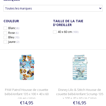
COULEUR
TAILLE DE LA TAIE
D'OREILLER
Blanc
(6)
40 x 60 cm
(100)
Rose
(6)
Bleu
(10)
Jaune
(2)
PAW Patrol Housse de couette
Disney Lilo & Stitch Housse de
bébé/enfant 135 x 100 + 40 x 60
couette bébé/enfant Scrump 135
cm en coton
x 100 + 40 x 60 cm Coton
€14,95
€16,95