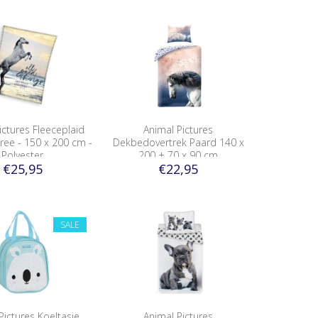
ictures Fleeceplaid
Animal Pictures
ree - 150 x 200 cm -
Dekbedovertrek Paard 140 x
Polyester
200 + 70 x 90 cm
€25,95
€22,95
SALE
Pictures Koeltasje
Animal Pictures