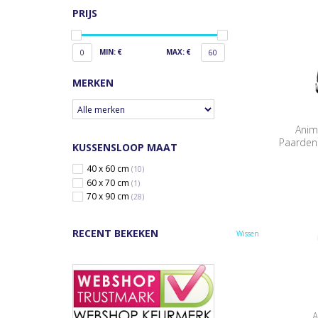
PRIJS
MIN: €
MAX: €
0
60
MERKEN
Anim
Paarden
KUSSENSLOOP MAAT
40 x 60 cm
(10)
60 x 70 cm
(1)
70 x 90 cm
(28)
RECENT BEKEKEN
Wissen
A