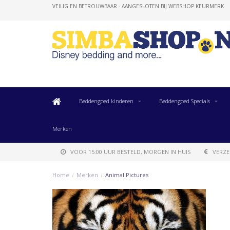
VEILIG EN BETROUWBAAR - AANGESLOTEN BIJ WEBSHOP KEURMERK
Beddengoed kinderen
Beddengoed Specials
Merken
VOOR 15:00 UUR BESTELD, MORGEN IN HUIS
VERZE
Home
/
Merken
/
Animal Pictures