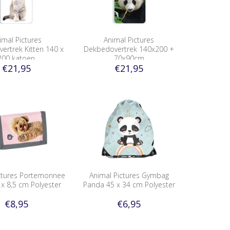
imal Pictures
Animal Pictures
ertrek Kitten 140 x
Dekbedovertrek 140x200 +
200 katoen
70x90cm
€21,95
€21,95
ictures Portemonnee
Animal Pictures Gymbag
 x 8,5 cm Polyester
Panda 45 x 34 cm Polyester
€8,95
€6,95