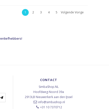
1
2
3
4
5
Volgende Vorige
renliefhebbers!
CONTACT
SimbaShop.NL
Hoofdweg-Noord 39a
2913LB
Nieuwerkerk aan den IJssel
info@simbashop.nl
+31 10 7370712