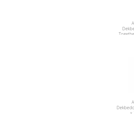
A
Dekbe
Togethe
A
Dekbedov
x