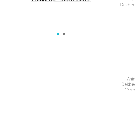
Dekbedo
Ani
Dekbed
135 