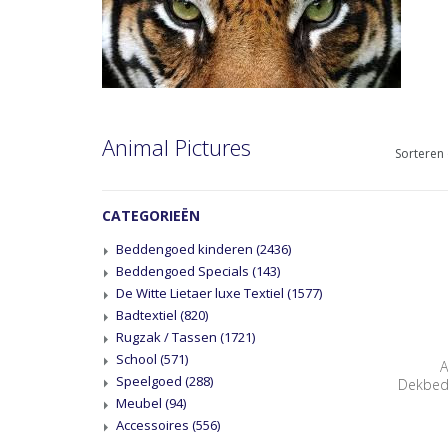
Animal Pictures
Sorteren 
CATEGORIEËN
Beddengoed kinderen
(2436)
Beddengoed Specials
(143)
De Witte Lietaer luxe Textiel
(1577)
Badtextiel
(820)
Rugzak / Tassen
(1721)
School
(571)
A
Speelgoed
(288)
Dekbed
Meubel
(94)
Accessoires
(556)