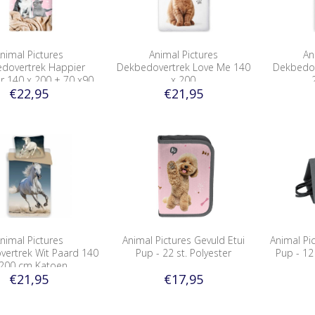
nimal Pictures
Animal Pictures
An
dovertrek Happier
Dekbedovertrek Love Me 140
Dekbedov
r 140 x 200 + 70 x90
x 200
€22,95
€21,95
cm Katoen
nimal Pictures
Animal Pictures Gevuld Etui
Animal P
ertrek Wit Paard 140
Pup - 22 st. Polyester
Pup - 12
 200 cm Katoen
€21,95
€17,95