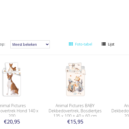
op:
Foto-tabel
Lijst
nimal Pictures
Animal Pictures BABY
An
overtrek Hond 140 x
Dekbedovertrek, Bosdiertjes
Dekbedov
200
135 x 100 + 40 x 60 cm
20
€20,95
€15,95
Katoen