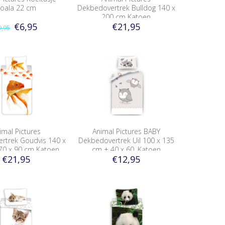
oala 22 cm
Dekbedovertrek Bulldog 140 x
200 cm Katoen
€6,95
€21,95
9,95
imal Pictures
Animal Pictures BABY
rtrek Goudvis 140 x
Dekbedovertrek Uil 100 x 135
70 x 90 cm Katoen
cm + 40 x 60, Katoen
€21,95
€12,95