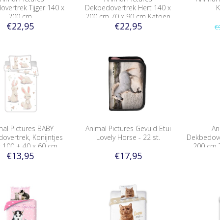
vertrek Tijger 140 x
Dekbedovertrek Hert 140 x
K
200 cm
200 cm 70 x 90 cm Katoen
€22,95
€22,95
€
mal Pictures BABY
Animal Pictures Gevuld Etui
An
overtrek, Konijntjes
Lovely Horse - 22 st.
Dekbedove
x 100 + 40 x 60 cm
200 cm 
€13,95
€17,95
Katoen