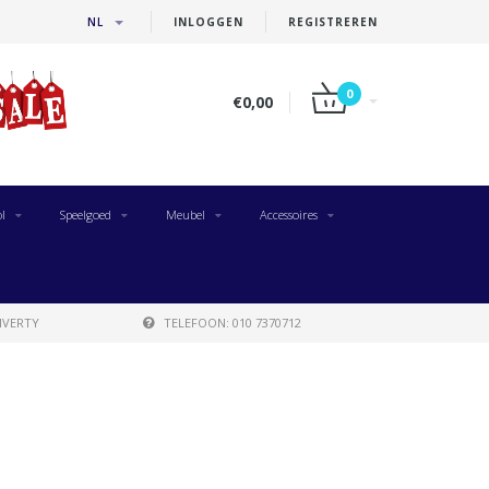
NL
INLOGGEN
REGISTREREN
0
€0,00
l
Speelgoed
Meubel
Accessoires
IVERTY
TELEFOON: 010 7370712