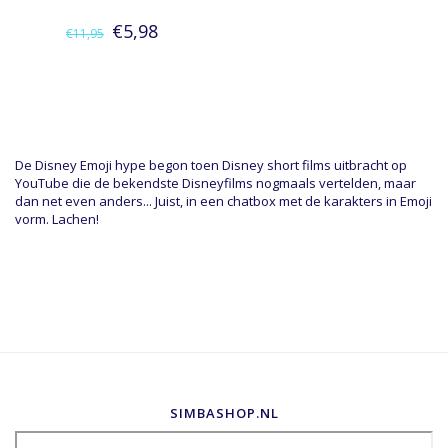
€5,98
€11,95
De Disney Emoji hype begon toen Disney short films uitbracht op
YouTube die de bekendste Disneyfilms nogmaals vertelden, maar
dan net even anders... Juist, in een chatbox met de karakters in Emoji
vorm. Lachen!
SIMBASHOP.NL