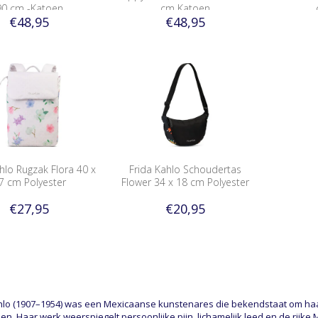
90 cm -Katoen
cm Katoen
€48,95
€48,95
hlo Rugzak Flora 40 x
Frida Kahlo Schoudertas
7 cm Polyester
Flower 34 x 18 cm Polyester
€27,95
€20,95
hlo (1907–1954) was een Mexicaanse kunstenares die bekendstaat om haar 
ijen. Haar werk weerspiegelt persoonlijke pijn, lichamelijk leed en de rijk