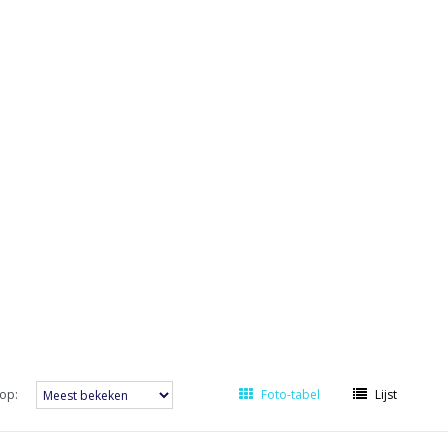
op:
Foto-tabel
Lijst