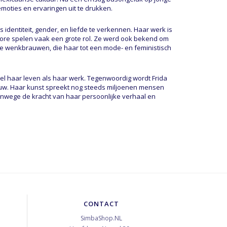
emoties en ervaringen uit te drukken.
identiteit, gender, en liefde te verkennen. Haar werk is
lore spelen vaak een grote rol. Ze werd ook bekend om
che wenkbrauwen, die haar tot een mode- en feministisch
l haar leven als haar werk. Tegenwoordig wordt Frida
euw. Haar kunst spreekt nog steeds miljoenen mensen
anwege de kracht van haar persoonlijke verhaal en
CONTACT
SimbaShop.NL