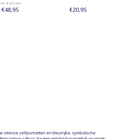
cm Katoen
€48,95
€20,95
intense zelfportretten en kleurrijke, symbolische
e Mexicaanse cultuur. Na een ernstig busongeluk op jonge