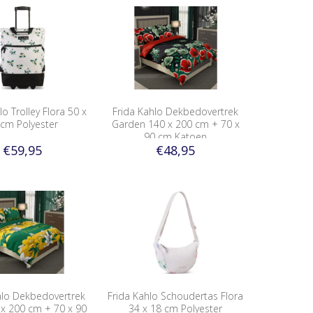
lo Trolley Flora 50 x
Frida Kahlo Dekbedovertrek
 cm Polyester
Garden 140 x 200 cm + 70 x
90 cm Katoen
€59,95
€48,95
hlo Dekbedovertrek
Frida Kahlo Schoudertas Flora
 x 200 cm + 70 x 90
34 x 18 cm Polyester