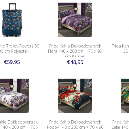
hlo Trolley Flowers 50
Frida Kahlo Dekbedovertrek
Frida Kah
36 cm Polyester
Flora 140 x 200 cm + 70 x 90
36
cm Katoen
€59,95
€48,95
ahlo Dekbedovertrek
Frida Kahlo Dekbedovertrek
Frida Ka
 140 x 200 cm + 70 x
Poppy 140 x 200 cm + 70 x 90
Lelie 140