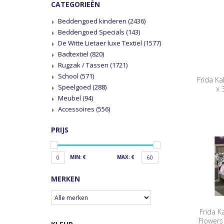
CATEGORIEËN
Beddengoed kinderen
(2436)
Beddengoed Specials
(143)
De Witte Lietaer luxe Textiel
(1577)
Badtextiel
(820)
Rugzak / Tassen
(1721)
School
(571)
Frida Ka
Speelgoed
(288)
x 
Meubel
(94)
Accessoires
(556)
PRIJS
MIN: €
MAX: €
0
60
MERKEN
Frida K
Flowers