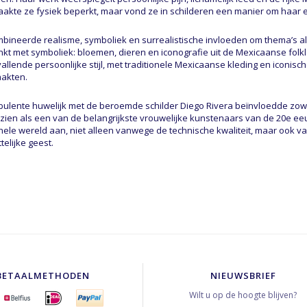
 raakte ze fysiek beperkt, maar vond ze in schilderen een manier om haar 
mbineerde realisme, symboliek en surrealistische invloeden om thema’s als 
kt met symboliek: bloemen, dieren en iconografie uit de Mexicaanse folk
allende persoonlijke stijl, met traditionele Mexicaanse kleding en iconis
akten.
bulente huwelijk met de beroemde schilder Diego Rivera beïnvloedde zowe
zien als een van de belangrijkste vrouwelijke kunstenaars van de 20e e
hele wereld aan, niet alleen vanwege de technische kwaliteit, maar ook v
telijke geest.
BETAALMETHODEN
NIEUWSBRIEF
Wilt u op de hoogte blijven?