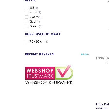
KLEUR
Wit
(2)
Rood
(1)
Zwart
(1)
Geel
(1)
Groen
(1)
KUSSENSLOOP MAAT
70 x 90 cm
(1)
RECENT BEKEKEN
Wissen
Frida Ka
2
Frida Ka
schilder