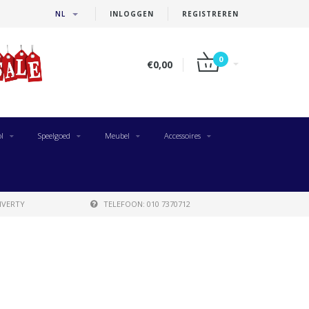
NL
INLOGGEN
REGISTREREN
0
€0,00
l
Speelgoed
Meubel
Accessoires
IVERTY
TELEFOON: 010 7370712