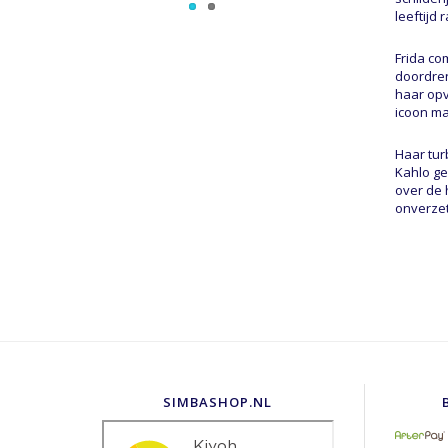
leeftijd
Frida co
doordren
haar opv
icoon ma
Haar tur
Kahlo ge
over de 
onverzet
SIMBASHOP.NL