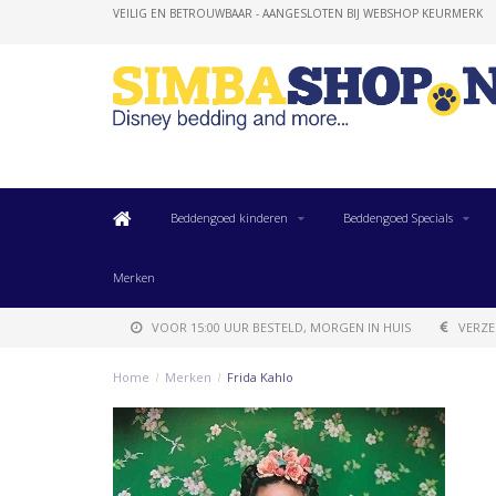
VEILIG EN BETROUWBAAR - AANGESLOTEN BIJ WEBSHOP KEURMERK
Beddengoed kinderen
Beddengoed Specials
Merken
VOOR 15:00 UUR BESTELD, MORGEN IN HUIS
VERZE
Home
/
Merken
/
Frida Kahlo