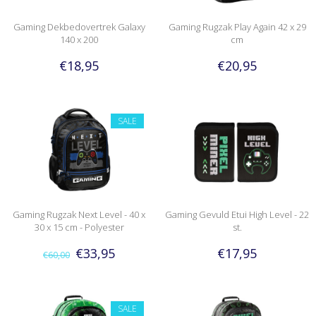
Gaming Dekbedovertrek Galaxy
Gaming Rugzak Play Again 42 x 29
140 x 200
cm
€18,95
€20,95
SALE
Gaming Rugzak Next Level - 40 x
Gaming Gevuld Etui High Level - 22
30 x 15 cm - Polyester
st.
€33,95
€17,95
€60,00
SALE