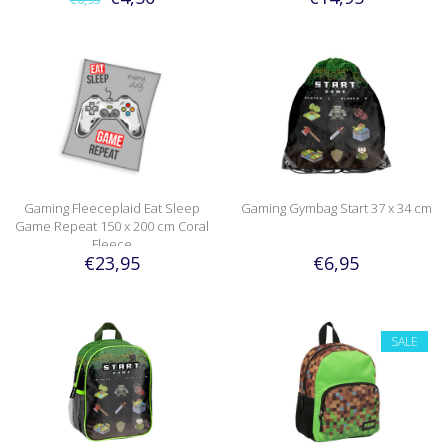
Gaming Fleeceplaid Eat Sleep
Gaming Gymbag Start 37 x 34 cm
Game Repeat 150 x 200 cm Coral
Fleece
€23,95
€6,95
SALE