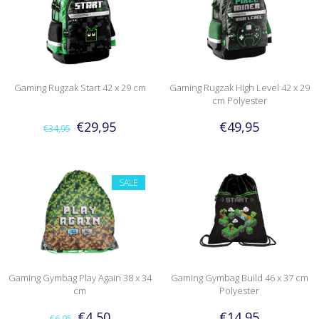
Gaming Rugzak Start 42 x 29 cm
Gaming Rugzak High Level 42 x 29
cm Polyester
€29,95
€49,95
€34,95
SALE
Gaming Gymbag Play Again 38 x 34
Gaming Gymbag Build 46 x 37 cm
cm
Polyester
€4,50
€14,95
€6,95