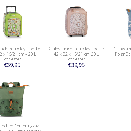
mchen Trolley Hondje
Glühwürmchen Trolley Poesje
Glühwürm
2 x 16/21 cm - 20 L
42 x 32 x 16/21 cm 20 L
Polar Be
Polyester
Polyester
€39,95
€39,95
rmchen Peuterrugzak