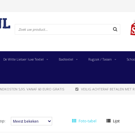
De Witte Lietaer luxe Textiel
Badtextiel
Rugzak / Tassen
Schoo
NDKOSTEN 5,95. VANAF 60 EURO GRATIS
VEILIG ACHTERAF BETALEN MET R
op:
Foto-tabel
Lijst