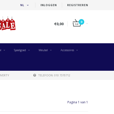
NL
INLOGGEN
REGISTREREN
0
€0,00
l
Speelgoed
Meubel
Accessoires
IVERTY
TELEFOON: 010 7370712
Pagina 1 van 1