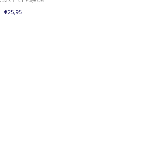
x 32 x 11 cm Polyester
€25,95