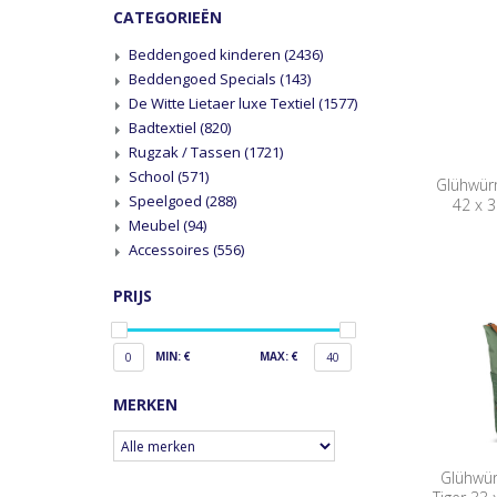
CATEGORIEËN
Beddengoed kinderen
(2436)
Beddengoed Specials
(143)
De Witte Lietaer luxe Textiel
(1577)
Badtextiel
(820)
Rugzak / Tassen
(1721)
School
(571)
Glühwür
Speelgoed
(288)
42 x 3
Meubel
(94)
Accessoires
(556)
PRIJS
MIN: €
MAX: €
0
40
MERKEN
Glühwü