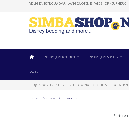
VEILIG EN BETROUWBAAR - AANGESLOTEN BIJ WEBSHOP KEURMERK
Beddengoed kinderen
Beddengoed Specials
Merken
VOOR 15:00 UUR BESTELD, MORGEN IN HUIS
VERZE
Home
/
Merken
/
Glühwürmchen
Sorteren 