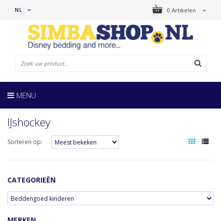
NL
0 Artikelen
MENU
IJshockey
Sorteren op:
CATEGORIEËN
MERKEN