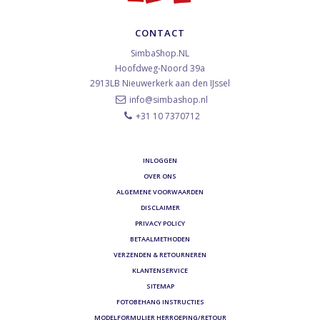
CONTACT
SimbaShop.NL
Hoofdweg-Noord 39a
2913LB
Nieuwerkerk aan den IJssel
info@simbashop.nl
+31 10 7370712
INLOGGEN
OVER ONS
ALGEMENE VOORWAARDEN
DISCLAIMER
PRIVACY POLICY
BETAALMETHODEN
VERZENDEN & RETOURNEREN
KLANTENSERVICE
SITEMAP
FOTOBEHANG INSTRUCTIES
MODELFORMULIER HERROEPING/RETOUR