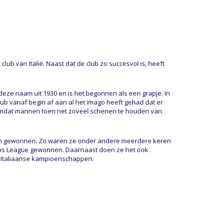
club van Italië. Naast dat de club zo succesvol is, heeft
eze naam uit 1930 en is het begonnen als een grapje. In
 club vanaf begin af aan al het imago heeft gehad dat er
 omdat mannen toen net zoveel schenen te houden van
jzen gewonnen. Zo waren ze onder andere meerdere keren
ns League gewonnen. Daarnaast doen ze het ook
e Italiaanse kampioenschappen.