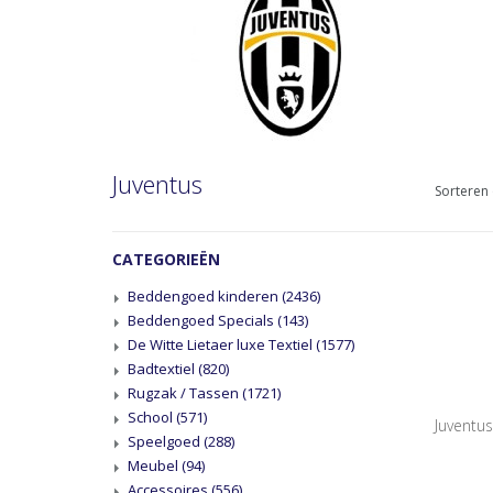
Juventus
Sorteren 
CATEGORIEËN
Beddengoed kinderen
(2436)
Beddengoed Specials
(143)
De Witte Lietaer luxe Textiel
(1577)
Badtextiel
(820)
Rugzak / Tassen
(1721)
School
(571)
Juventu
Speelgoed
(288)
Meubel
(94)
Accessoires
(556)