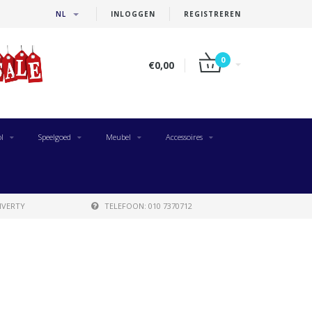
NL
INLOGGEN
REGISTREREN
0
€0,00
l
Speelgoed
Meubel
Accessoires
IVERTY
TELEFOON: 010 7370712