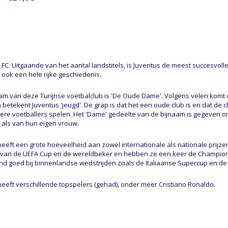
FC. Uitgaande van het aantal landstitels, is Juventus de meest succesvolle 
 ook een hele rijke geschiedenis.
am van deze Turijnse voetbalclub is 'De Oude Dame'. Volgens velen komt d
jn betekent Juventus 'jeugd'. De grap is dat het een oude club is en dat de
ere voetballers spelen. Het 'Dame' gedeelte van de bijnaam is gegeven
 als van hun eigen vrouw.
heeft een grote hoeveelheid aan zowel internationale als nationale pri
 van de UEFA Cup en de wereldbeker en hebben ze een keer de Champio
nd goed bij binnenlandse wedstrijden zoals de Italiaanse Supercup en d
heeft verschillende topspelers (gehad), onder meer Cristiano Ronaldo.