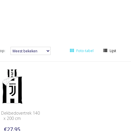
op:
Foto-tabel
Lijst
s Dekbedovertrek 140
x 200 cm
€27,95