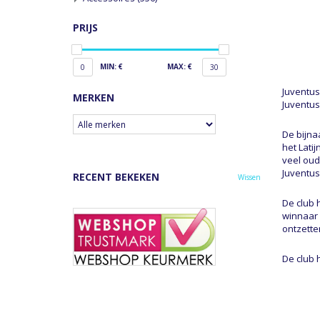
PRIJS
MIN: €
MAX: €
0
30
Juventus 
MERKEN
Juventus
De bijna
het Lati
veel oud
Juventus
RECENT BEKEKEN
Wissen
De club 
winnaar
ontzette
De club 