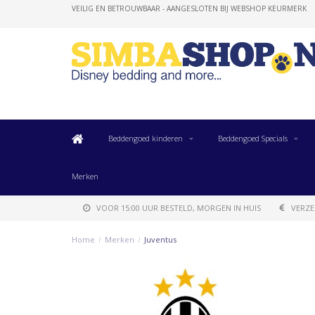
VEILIG EN BETROUWBAAR - AANGESLOTEN BIJ WEBSHOP KEURMERK
Beddengoed kinderen
Beddengoed Specials
Merken
VOOR 15:00 UUR BESTELD, MORGEN IN HUIS
VERZE
Home
/
Merken
/
Juventus