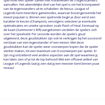
spel moet een speler samen met 4 teamleden de 5 tegenstanders
aanvallen. Het uiteindelijke doel van het spel is om het kroonjuweel
van de tegenstanders uit te schakelen: de Nexus. League of
Legends kent meerdere gamemodes, waarvan bovengenoemde het
meest populair is. Binnen een spelronde begin je door eerst een
karakter te kiezen (Champion), vervolgens selecteer je eventuele
optimalisaties en unieke spreuken zoals Flash of Heal. Eenmaal op
de kaart (Summoner's Rift) aangekomen verdelen de spelers zich
over het speelveld. Per seconde worden de spelers goud
uitgekeerd, deze goudstukken zijn ook te verkrijgen bij het succesvol
verslaan van een tegenstander of een minion. Met deze
goudstukken kan de speler weer voorwerpen kopen die de speler
sterker maken, tot een maximum van 6 voorwerpen per speler. Er
zijn nog ontzettend veel andere aspecten aan dit spel waarmee jij
kan laten zien of je tot de top behoort! Met een officieel artikel van
League of Legends laat jij zien dat jij een meester bent binnen jouw
niveau!