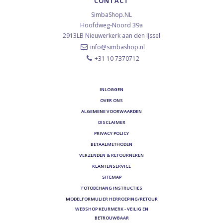
CONTACT
SimbaShop.NL
Hoofdweg-Noord 39a
2913LB
Nieuwerkerk aan den IJssel
info@simbashop.nl
+31 10 7370712
INLOGGEN
OVER ONS
ALGEMENE VOORWAARDEN
DISCLAIMER
PRIVACY POLICY
BETAALMETHODEN
VERZENDEN & RETOURNEREN
KLANTENSERVICE
SITEMAP
FOTOBEHANG INSTRUCTIES
MODELFORMULIER HERROEPING/RETOUR
WEBSHOP KEURMERK - VEILIG EN
BETROUWBAAR