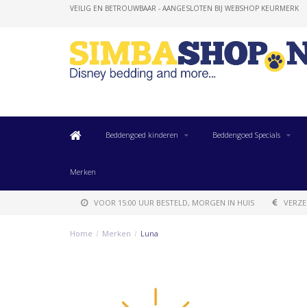
VEILIG EN BETROUWBAAR - AANGESLOTEN BIJ WEBSHOP KEURMERK
Beddengoed kinderen
Beddengoed Specials
Merken
VOOR 15:00 UUR BESTELD, MORGEN IN HUIS
VERZE
Home
/
Merken
/
Luna