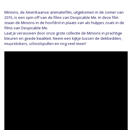
Minions, de Amerikaanse animatiefilm, uitgekomen in de zomer van
2015, is een spin-off van de films van Despicable Me. In deze film
staan de Minions in de hoofdrol in plaats van als hulpjes zoals in de
films van Despicable Me.
Laat je verasseen door onze grote collectie de Minions in prachtige
kleuren en goede kwaliteit. Neem een kijkje tussen de dekbedden,
muurstickers, schoolspullen en nog veel meer!