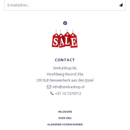
CONTACT
SimbaShop.NL
Hoofdweg-Noord 39a
2913LB
Nieuwerkerk aan den IJssel
info@simbashop.nl
+31 10 7370712
INLOGGEN
OVER ONS
ALGEMENE VOORWAARDEN