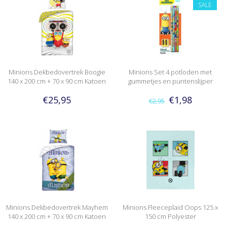
SALE
Minions Dekbedovertrek Boogie
Minions Set 4 potloden met
140 x 200 cm + 70 x 90 cm Katoen
gummetjes en puntenslijper
€25,95
€1,98
€2,95
Minions Dekbedovertrek Mayhem
Minions Fleeceplaid Oops 125 x
140 x 200 cm + 70 x 90 cm Katoen
150 cm Polyester