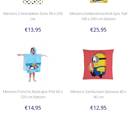
Minions 2 Hoeslaken Dots 90 x 200
Minions Dekbedovertrek Epic Fail
cm
140 x 200 cm Katoen
€13,95
€25,95
Minions Poncho Badcape Phil 60 x
Minions Sierkussen Banana 40 x
120 cm Katoen
40 cm
€14,95
€12,95