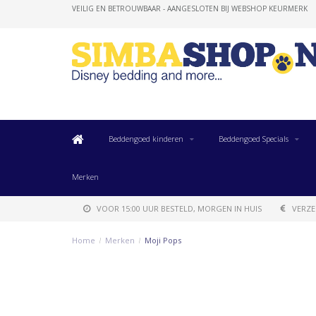
VEILIG EN BETROUWBAAR - AANGESLOTEN BIJ WEBSHOP KEURMERK
Beddengoed kinderen
Beddengoed Specials
Merken
VOOR 15:00 UUR BESTELD, MORGEN IN HUIS
VERZE
Home
/
Merken
/
Moji Pops