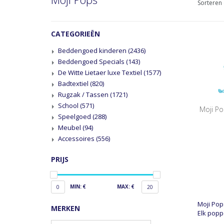
Sorteren 
CATEGORIEËN
Beddengoed kinderen
(2436)
Beddengoed Specials
(143)
De Witte Lietaer luxe Textiel
(1577)
Badtextiel
(820)
Rugzak / Tassen
(1721)
School
(571)
Moji Po
Speelgoed
(288)
Meubel
(94)
Accessoires
(556)
PRIJS
MIN: €
MAX: €
0
20
Moji Pop
MERKEN
Elk popp