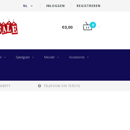
NL
INLOGGEN
REGISTREREN
0
€0,00
l
Speelgoed
Meubel
Accessoires
IVERTY
TELEFOON: 010 7370712