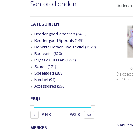
Santoro London
Sorteren 
CATEGORIEËN
Beddengoed kinderen
(2436)
Beddengoed Specials
(143)
De Witte Lietaer luxe Textiel
(1577)
Badtextiel
(820)
Rugzak / Tassen
(1721)
School
(571)
S
Speelgoed
(288)
Dekbedo
x 200 cm
Meubel
(94)
Accessoires
(556)
PRIJS
MIN: €
MAX: €
0
50
Vanuit d
MERKEN