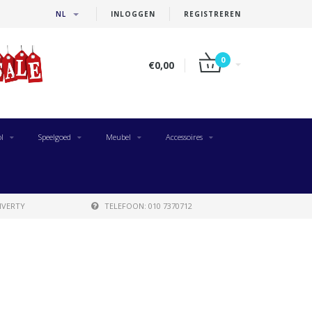
NL
INLOGGEN
REGISTREREN
0
€0,00
l
Speelgoed
Meubel
Accessoires
IVERTY
TELEFOON: 010 7370712