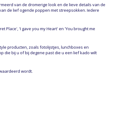
armeerd van de dromerige look en de lieve details van de
van de lief ogende poppen met streepsokken. Iedere
ret Place', 'I gave you my Heart' en 'You brought me
yle producten, zoals fotolijstjes, lunchboxes en
ie bij u of bij degene past die u een lief kado wilt
ewaardeerd wordt.