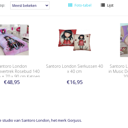
op:
Foto-tabel
Lijst
antoro London
Santoro London Sierkussen 40
Santoro 
vertrek Rosebud 140
x 40 cm
in Music 
 + 70 x 90 cm Katoen
20
€48,95
€16,95
e studio van Santoro London, het merk Gorjuss.