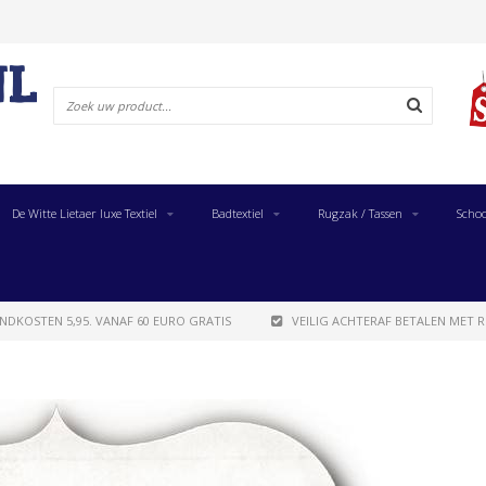
De Witte Lietaer luxe Textiel
Badtextiel
Rugzak / Tassen
Schoo
NDKOSTEN 5,95. VANAF 60 EURO GRATIS
VEILIG ACHTERAF BETALEN MET R