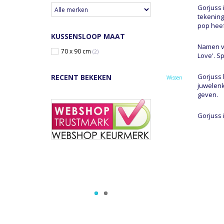
Gorjuss 
tekening
pop heef
KUSSENSLOOP MAAT
Namen va
70 x 90 cm
(2)
Love'. S
Gorjuss 
RECENT BEKEKEN
Wissen
juwelenk
geven.
Gorjuss 