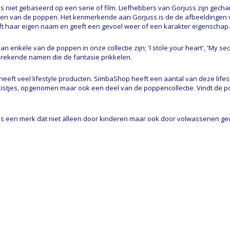
is niet gebaseerd op een serie of film. Liefhebbers van Gorjuss zijn gech
en van de poppen. Het kenmerkende aan Gorjuss is de de afbeeldingen 
t haar eigen naam en geeft een gevoel weer of een karakter eigenschap.
n enkele van de poppen in onze collectie zijn; 'I stole your heart', 'My sec
prekende namen die de fantasie prikkelen.
heeft veel lifestyle producten. SimbaShop heeft een aantal van deze lifest
istjes, opgenomen maar ook een deel van de poppencollectie. Vindt de pop d
is een merk dat niet alleen door kinderen maar ook door volwassenen g