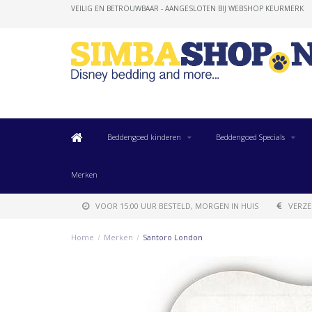
VEILIG EN BETROUWBAAR - AANGESLOTEN BIJ WEBSHOP KEURMERK
Beddengoed kinderen
Beddengoed Specials
Merken
VOOR 15:00 UUR BESTELD, MORGEN IN HUIS
VERZE
Home
/
Merken
/
Santoro London