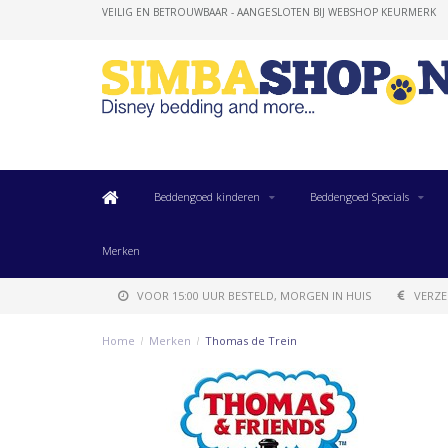
VEILIG EN BETROUWBAAR - AANGESLOTEN BIJ WEBSHOP KEURMERK
Beddengoed kinderen
Beddengoed Specials
Merken
VOOR 15:00 UUR BESTELD, MORGEN IN HUIS
VERZE
Home
/
Merken
/
Thomas de Trein