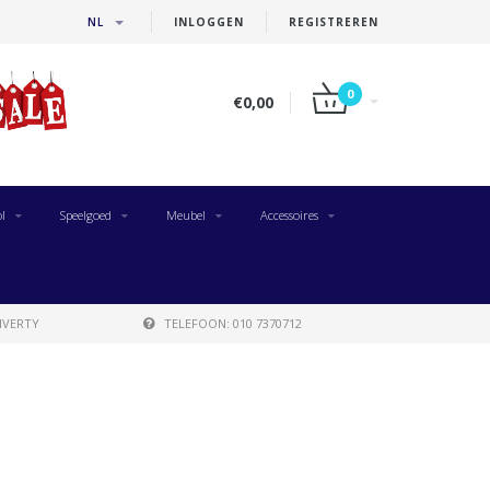
NL
INLOGGEN
REGISTREREN
0
€0,00
l
Speelgoed
Meubel
Accessoires
IVERTY
TELEFOON: 010 7370712