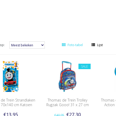
op:
Foto-tabel
Lijst
SALE
de Trein Strandlaken
Thomas de Trein Trolley
Thomas d
 70x140 cm Katoen
Rugzak Gooo! 31 x 27 cm
Action
€13,95
€27,30
€40,95