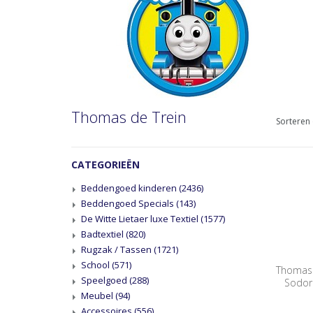
Thomas de Trein
Sorteren 
CATEGORIEËN
Beddengoed kinderen
(2436)
Beddengoed Specials
(143)
De Witte Lietaer luxe Textiel
(1577)
Badtextiel
(820)
Rugzak / Tassen
(1721)
School
(571)
Thomas 
Speelgoed
(288)
Sodor
Meubel
(94)
Accessoires
(556)