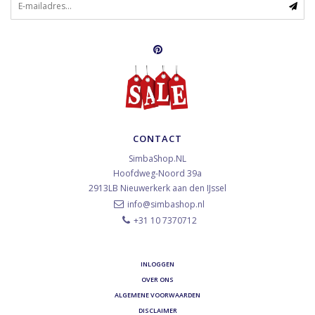
CONTACT
SimbaShop.NL
Hoofdweg-Noord 39a
2913LB
Nieuwerkerk aan den IJssel
info@simbashop.nl
+31 10 7370712
INLOGGEN
OVER ONS
ALGEMENE VOORWAARDEN
DISCLAIMER