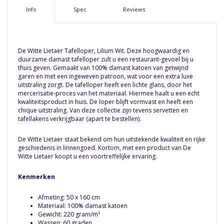
Info
Spec
Reviews
De Witte Lietaer Tafelloper, Lilium Wit. Deze hoogwaardig en
duurzame damast tafelloper zult u een restaurant-gevoel bij u
thuis geven. Gemaakt van 100% damast katoen van getwijnd
garen en met een ingeweven patroon, wat voor een extra luxe
uitstraling zorgt. De tafelloper heeft een lichte glans, door het
mercerisatie-proces van het materiaal. Hiermee haalt u een echt
kwaliteitsproduct in huis. De loper blijft vormvast en heeft een
chique uitstraling. Van deze collectie zijn tevens servetten en
tafellakens verkrijgbaar (apart te bestellen).
De Witte Lietaer staat bekend om hun uitstekende kwaliteit en rijke
geschiedenis in linnengoed. Kortom, met een product van De
Witte Lietaer koopt u een voortreffelijke ervaring.
Kenmerken
Afmeting: 50 x 160 cm
Materiaal: 100% damast katoen
Gewicht: 220 gram/m²
Wassen: 60 graden