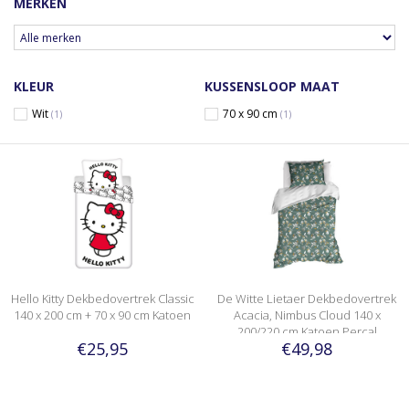
MERKEN
KLEUR
KUSSENSLOOP MAAT
Wit
70 x 90 cm
(1)
(1)
Hello Kitty Dekbedovertrek Classic
De Witte Lietaer Dekbedovertrek
140 x 200 cm + 70 x 90 cm Katoen
Acacia, Nimbus Cloud 140 x
200/220 cm Katoen Percal
€25,95
€49,98