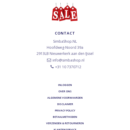
CONTACT
SimbaShop.NL
Hoofdweg-Noord 39a
2913LB
Nieuwerkerk aan den IJssel
info@simbashop.nl
+31 10 7370712
INLOGGEN
OVER ONS
ALGEMENE VOORWAARDEN
DISCLAIMER
PRIVACY POLICY
BETAALMETHODEN
VERZENDEN & RETOURNEREN
KLANTENSERVICE