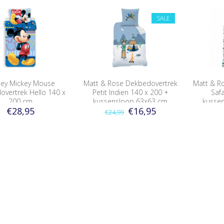
SALE
ney Mickey Mouse
Matt & Rose Dekbedovertrek
Matt & R
vertrek Hello 140 x
Petit Indien 140 x 200 +
Safa
200 cm
kussensloop 63x63 cm
kusse
€28,95
€16,95
€24,99