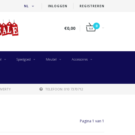
NL
INLOGGEN
REGISTREREN
0
€0,00
l
Speelgoed
Meubel
Accessoires
IVERTY
TELEFOON: 010 7370712
Pagina 1 van 1