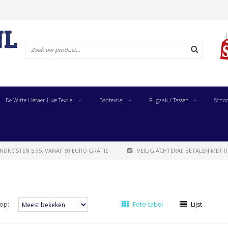
De Witte Lietaer luxe Textiel
Badtextiel
Rugzak / Tassen
Schoo
NDKOSTEN 5,95. VANAF 60 EURO GRATIS
VEILIG ACHTERAF BETALEN MET R
op:
Foto-tabel
Lijst