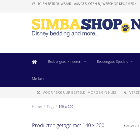
VEILIG EN BETROUWBAAR - AANGESLOTEN BIJ WEBSHOP KEURMERK
Beddengoed kinderen
Beddengoed Specials
Merken
VOOR 15:00 UUR BESTELD, MORGEN IN HUIS
VERZE
Home
/
Tags
/
140 x 200
Producten getagd met 140 x 200
Sorteren 