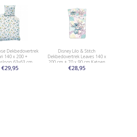
ose Dekbedovertrek
Disney Lilo & Stitch
ri 140 x 200 +
Dekbedovertrek Leaves 140 x
nsloop 63x63 cm
200 cm + 70 x 90 cm Katoen
€29,95
€28,95