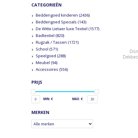
CATEGORIEËN
Beddengoed kinderen
(2436)
Beddengoed Specials
(143)
De Witte Lietaer luxe Textiel
(1577)
Badtextiel
(820)
Rugzak / Tassen
(1721)
School
(571)
Dis
Speelgoed
(288)
Dekbedo
Meubel
(94)
Accessoires
(556)
PRIJS
MIN: €
MAX: €
0
30
MERKEN