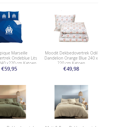
pique Marseille
Moodit Dekbedovertrek Odil
rtrek Ondeblue Lits
Dandelion Orange Blue 240 x
240 x220 cm Katoen
220 cm Katoen
€59,95
€49,98