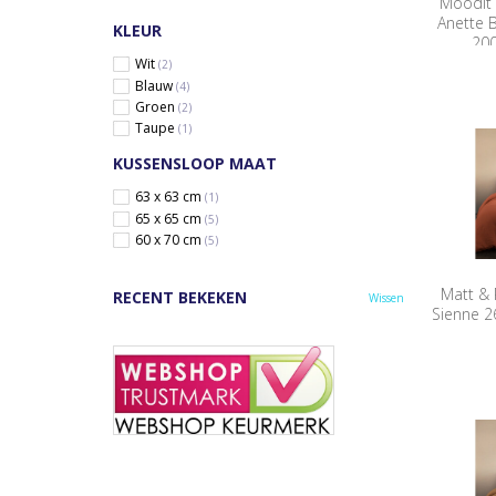
Moodit 
Anette 
KLEUR
20
Wit
(2)
Blauw
(4)
Groen
(2)
Taupe
(1)
KUSSENSLOOP MAAT
63 x 63 cm
(1)
65 x 65 cm
(5)
60 x 70 cm
(5)
Matt &
RECENT BEKEKEN
Wissen
Sienne 26