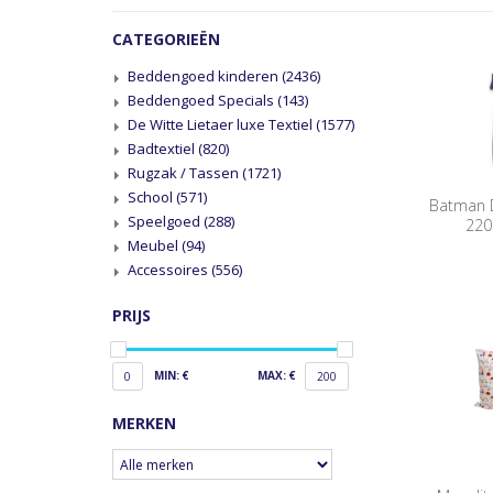
CATEGORIEËN
Beddengoed kinderen
(2436)
Beddengoed Specials
(143)
De Witte Lietaer luxe Textiel
(1577)
Badtextiel
(820)
Rugzak / Tassen
(1721)
School
(571)
Batman 
Speelgoed
(288)
220
Meubel
(94)
Accessoires
(556)
PRIJS
MIN: €
MAX: €
0
200
MERKEN