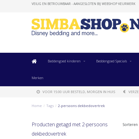
VEILIG EN BETROUWBAAR - AANGESLOTEN BIJ WEBSHOP KEURMERK
Beddengoed kinderen
Beddengoed Specials
Merken
VOOR 15:00 UUR BESTELD, MORGEN IN HUIS
VERZE
Home
/
Tags
/
2-persoons dekbedovertrek
Producten getagd met 2-persoons
Sorteren 
dekbedovertrek