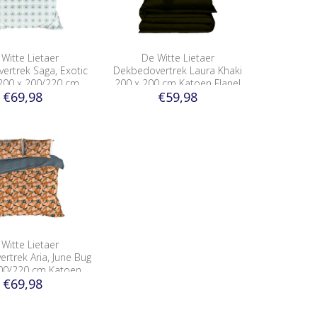
Witte Lietaer
De Witte Lietaer
ertrek Saga, Exotic
Dekbedovertrek Laura Khaki
200 x 200/220 cm
200 x 200 cm Katoen Flanel
€69,98
€59,98
atoen Percal
Witte Lietaer
rtrek Aria, June Bug
00/220 cm Katoen
€69,98
Percal