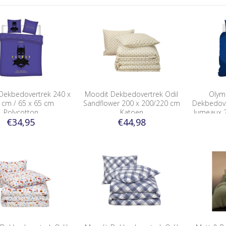
Dekbedovertrek 240 x
Moodit Dekbedovertrek Odil
Olym
 cm / 65 x 65 cm
Sandflower 200 x 200/220 cm
Dekbedove
Polycotton
Katoen
Jumeaux 
€34,95
€44,98