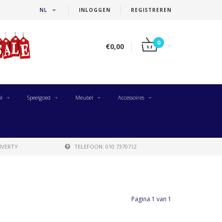
NL
INLOGGEN
REGISTREREN
0
€0,00
l
Speelgoed
Meubel
Accessoires
IVERTY
TELEFOON: 010 7370712
Pagina 1 van 1