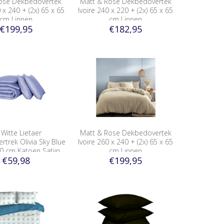
ose Dekbedovertek
Matt & Rose Dekbedovertek
x 240 + (2x) 65 x 65
Ivoire 240 x 220 + (2x) 65 x 65
cm Linnen
cm Linnen
€199,95
€182,95
Witte Lietaer
Matt & Rose Dekbedovertek
trek Olivia Sky Blue
Ivoire 260 x 240 + (2x) 65 x 65
0 cm Katoen Satijn
cm Linnen
€59,98
€199,95