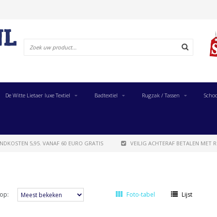
De Witte Lietaer luxe Textiel
Badtextiel
Rugzak / Tassen
Schoo
NDKOSTEN 5,95. VANAF 60 EURO GRATIS
VEILIG ACHTERAF BETALEN MET R
op:
Foto-tabel
Lijst