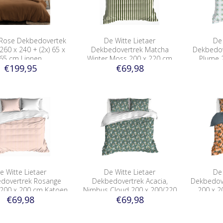
 Rose Dekbedovertek
De Witte Lietaer
De 
260 x 240 + (2x) 65 x
Dekbedovertrek Matcha
Dekbedov
65 cm Linnen
Winter Moss 200 x 220 cm
Plume 
€199,95
€69,98
Katoen Flanel
K
e Witte Lietaer
De Witte Lietaer
De 
dovertrek Rosange
Dekbedovertrek Acacia,
Dekbedove
 200 x 200 cm Katoen
Nimbus Cloud 200 x 200/220
200 x 2
€69,98
€69,98
Satijn
cm Katoen Percal