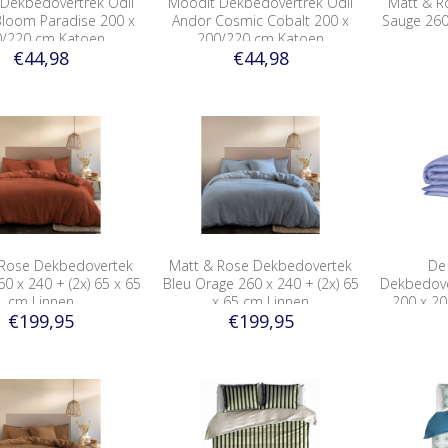
Dekbedovertrek Odil
Moodit Dekbedovertrek Odil
Matt & R
Bloom Paradise 200 x
Andor Cosmic Cobalt 200 x
Sauge 260 
0/220 cm Katoen
200/220 cm Katoen
€44,98
€44,98
 Rose Dekbedovertek
Matt & Rose Dekbedovertek
De 
0 x 240 + (2x) 65 x 65
Bleu Orage 260 x 240 + (2x) 65
Dekbedover
cm Linnen
x 65 cm Linnen
200 x 20
€199,95
€199,95