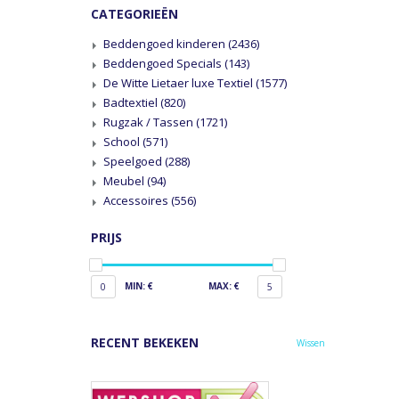
CATEGORIEËN
Beddengoed kinderen
(2436)
Beddengoed Specials
(143)
De Witte Lietaer luxe Textiel
(1577)
Badtextiel
(820)
Rugzak / Tassen
(1721)
School
(571)
Speelgoed
(288)
Meubel
(94)
Accessoires
(556)
PRIJS
MIN: €
MAX: €
0
5
RECENT BEKEKEN
Wissen