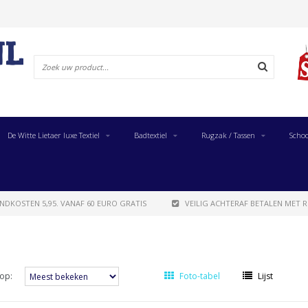
De Witte Lietaer luxe Textiel
Badtextiel
Rugzak / Tassen
Schoo
NDKOSTEN 5,95. VANAF 60 EURO GRATIS
VEILIG ACHTERAF BETALEN MET R
op:
Foto-tabel
Lijst