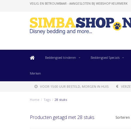
VEILIG EN BETROUWBAAR - AANGESLOTEN BIJ WEBSHOP KEURMERK
Beddengoed kinderen
Beddengoed Specials
Merken
VOOR 15:00 UUR BESTELD, MORGEN IN HUIS
VERZE
Home
/
Tags
/
28 stuks
Producten getagd met 28 stuks
Sorteren 