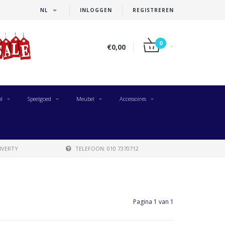
NL
INLOGGEN
REGISTREREN
0
€0,00
l
Speelgoed
Meubel
Accessoires
IVERTY
TELEFOON: 010 7370712
Pagina 1 van 1