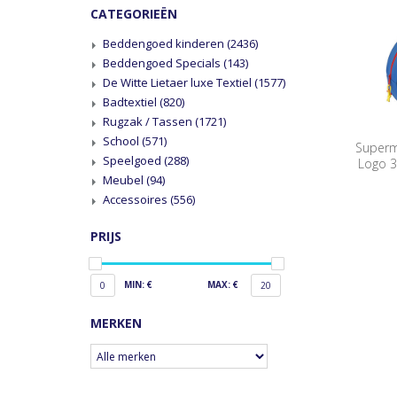
CATEGORIEËN
Beddengoed kinderen
(2436)
Beddengoed Specials
(143)
De Witte Lietaer luxe Textiel
(1577)
Badtextiel
(820)
Rugzak / Tassen
(1721)
School
(571)
Superm
Speelgoed
(288)
Logo 3
Meubel
(94)
Accessoires
(556)
PRIJS
MIN: €
MAX: €
0
20
MERKEN