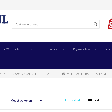
De Witte Lietaer luxe Textiel
Badtextiel
Rugzak / Tassen
Schoo
NDKOSTEN 5,95. VANAF 60 EURO GRATIS
VEILIG ACHTERAF BETALEN MET R
op:
Foto-tabel
Lijst