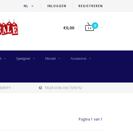
NL
INLOGGEN
REGISTREREN
0
€0,00
l
Speelgoed
Meubel
Accessoires
IVERTY
TELEFOON: 010 7370712
Pagina 1 van 1