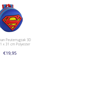
an Peuterrugzak 3D
1 x 31 cm Polyester
€19,95