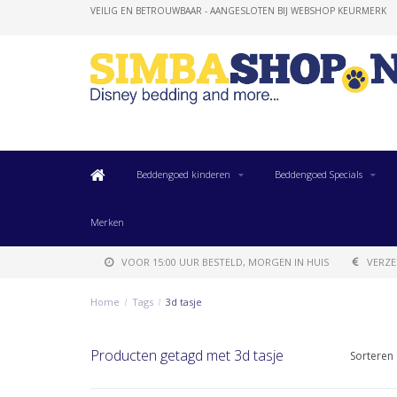
VEILIG EN BETROUWBAAR - AANGESLOTEN BIJ WEBSHOP KEURMERK
Beddengoed kinderen
Beddengoed Specials
Merken
VOOR 15:00 UUR BESTELD, MORGEN IN HUIS
VERZE
Home
/
Tags
/
3d tasje
Producten getagd met 3d tasje
Sorteren 