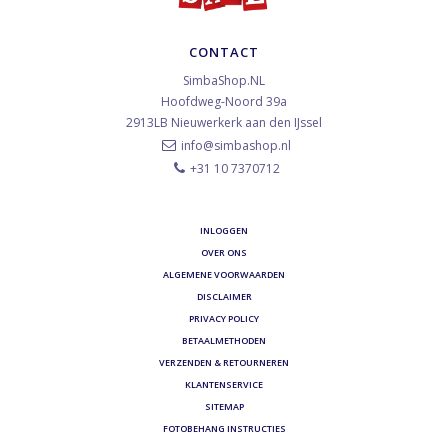
CONTACT
SimbaShop.NL
Hoofdweg-Noord 39a
2913LB
Nieuwerkerk aan den IJssel
info@simbashop.nl
+31 10 7370712
INLOGGEN
OVER ONS
ALGEMENE VOORWAARDEN
DISCLAIMER
PRIVACY POLICY
BETAALMETHODEN
VERZENDEN & RETOURNEREN
KLANTENSERVICE
SITEMAP
FOTOBEHANG INSTRUCTIES