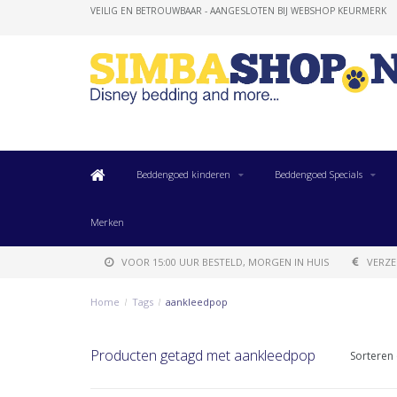
VEILIG EN BETROUWBAAR - AANGESLOTEN BIJ WEBSHOP KEURMERK
Beddengoed kinderen
Beddengoed Specials
Merken
VOOR 15:00 UUR BESTELD, MORGEN IN HUIS
VERZE
Home
/
Tags
/
aankleedpop
Producten getagd met aankleedpop
Sorteren 