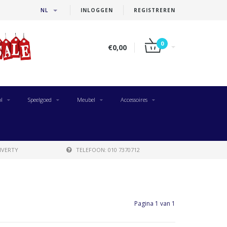
NL
INLOGGEN
REGISTREREN
0
€0,00
l
Speelgoed
Meubel
Accessoires
IVERTY
TELEFOON: 010 7370712
Pagina 1 van 1