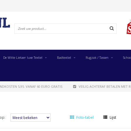
De Witte Lietaer luxe Textiel
Badtextiel
Rugzak / Tassen
Schoo
NDKOSTEN 5,95. VANAF 60 EURO GRATIS
VEILIG ACHTERAF BETALEN MET R
op:
Foto-tabel
Lijst