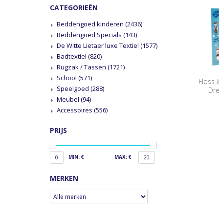
CATEGORIEËN
Beddengoed kinderen
(2436)
Beddengoed Specials
(143)
De Witte Lietaer luxe Textiel
(1577)
Badtextiel
(820)
Rugzak / Tassen
(1721)
School
(571)
Floss 
Speelgoed
(288)
Dre
Meubel
(94)
Accessoires
(556)
PRIJS
MIN: €
MAX: €
0
20
MERKEN