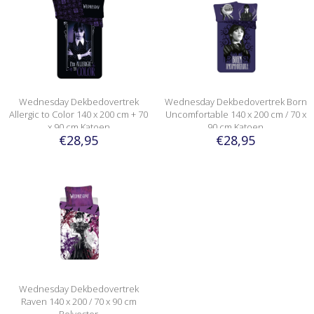
Wednesday Dekbedovertrek
Wednesday Dekbedovertrek Born
Allergic to Color 140 x 200 cm + 70
Uncomfortable 140 x 200 cm / 70 x
x 90 cm Katoen
90 cm Katoen
€28,95
€28,95
Wednesday Dekbedovertrek
Raven 140 x 200 / 70 x 90 cm