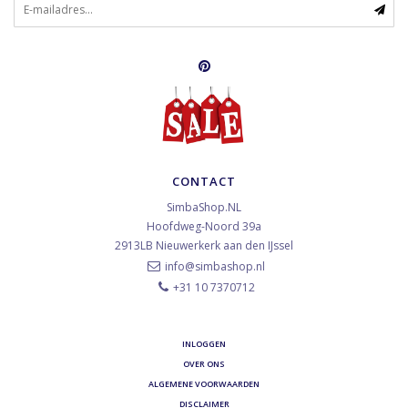
CONTACT
SimbaShop.NL
Hoofdweg-Noord 39a
2913LB
Nieuwerkerk aan den IJssel
info@simbashop.nl
+31 10 7370712
INLOGGEN
OVER ONS
ALGEMENE VOORWAARDEN
DISCLAIMER