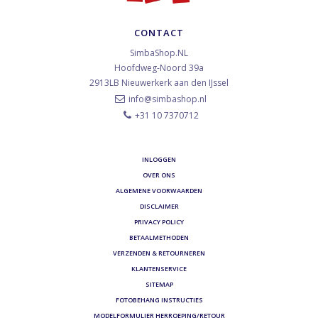
CONTACT
SimbaShop.NL
Hoofdweg-Noord 39a
2913LB
Nieuwerkerk aan den IJssel
info@simbashop.nl
+31 10 7370712
INLOGGEN
OVER ONS
ALGEMENE VOORWAARDEN
DISCLAIMER
PRIVACY POLICY
BETAALMETHODEN
VERZENDEN & RETOURNEREN
KLANTENSERVICE
SITEMAP
FOTOBEHANG INSTRUCTIES
MODELFORMULIER HERROEPING/RETOUR